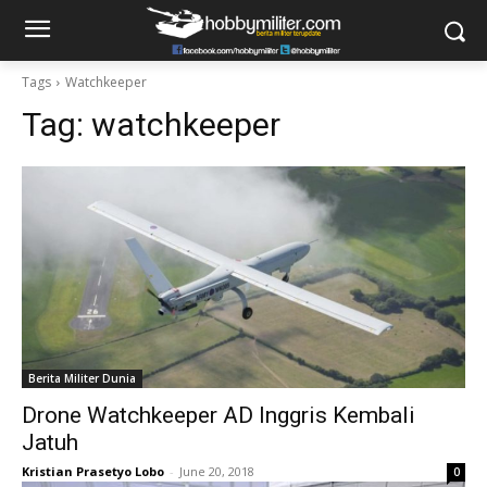
Tags
Watchkeeper
Tag:
watchkeeper
Berita Militer Dunia
Drone Watchkeeper AD Inggris Kembali
Jatuh
Kristian Prasetyo Lobo
-
June 20, 2018
0