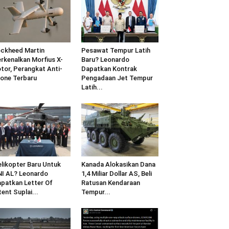
ckheed Martin
Pesawat Tempur Latih
rkenalkan Morfius X-
Baru? Leonardo
tor, Perangkat Anti-
Dapatkan Kontrak
one Terbaru
Pengadaan Jet Tempur
Latih...
likopter Baru Untuk
Kanada Alokasikan Dana
I AL? Leonardo
1,4 Miliar Dollar AS, Beli
patkan Letter Of
Ratusan Kendaraan
tent Suplai...
Tempur...