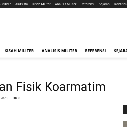
a Militer
Alutsista
Kisah Militer
Analisis Militer
Referensi
Sejarah
Kontribus
KISAH MILITER
ANALISIS MILITER
REFERENSI
SEJAR
n Fisik Koarmatim
2070
0