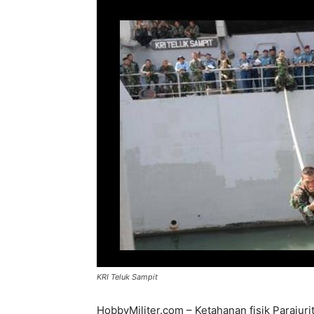
KRI Teluk Sampit
HobbyMiliter.com – Ketahanan fisik Parajur