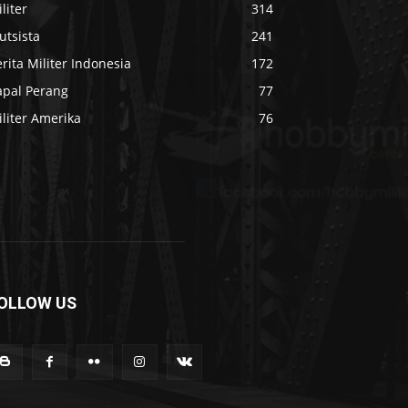
liter
314
utsista
241
rita Militer Indonesia
172
apal Perang
77
liter Amerika
76
OLLOW US