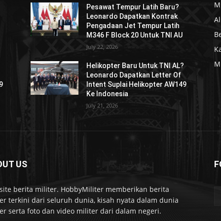
Mi
Pesawat Tempur Latih Baru?
Leonardo Dapatkan Kontrak
Al
Pengadaan Jet Tempur Latih
Be
M346 F Block 20 Untuk TNI AU
July 22, 2026
K
Mi
?
Helikopter Baru Untuk TNI AL?
Leonardo Dapatkan Letter Of
9
Intent Suplai Helikopter AW149
Ke Indonesia
July 21, 2026
OUT US
F
ite berita militer. HobbyMiliter memberikan berita
ter terkini dari seluruh dunia, kisah nyata dalam dunia
ter serta foto dan video militer dari dalam negeri.