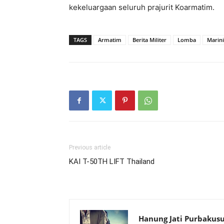
kekeluargaan seluruh prajurit Koarmatim.
TAGS
Armatim
Berita Militer
Lomba
Marini
Previous article
KAI T-50TH LIFT Thailand
Hanung Jati Purbaku