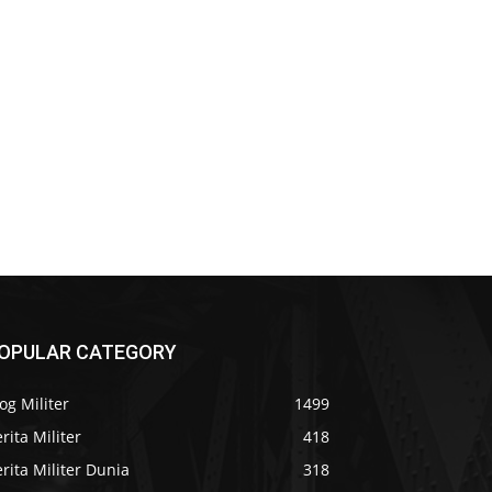
OPULAR CATEGORY
og Militer
1499
rita Militer
418
rita Militer Dunia
318