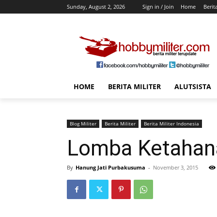
Sunday, August 2, 2026
Sign in / Join
Home
Berit
HOME
BERITA MILITER
ALUTSISTA
Blog Militer
Berita Militer
Berita Militer Indonesia
Lomba Ketahana
By
Hanung Jati Purbakusuma
-
November 3, 2015