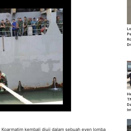
Lo
Pe
Ro
Dr
He
TN
Da
In
it Koarmatim kembali diuji dalam sebuah even lomba