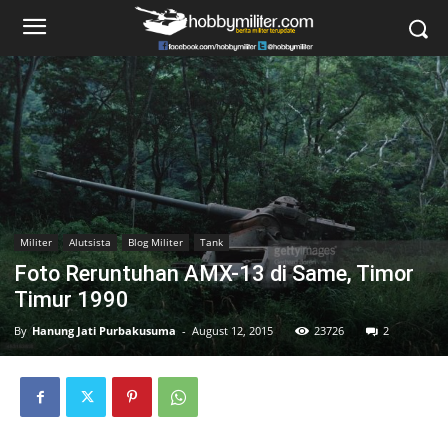
Militer
Alutsista
Blog Militer
Tank
Foto Reruntuhan AMX-13 di Same, Timor
Timur 1990
By
Hanung Jati Purbakusuma
-
August 12, 2015
23726
2