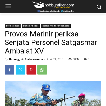
Blog Militer
Berita Militer
Berita Militer Indonesia
Provos Marinir periksa
Senjata Personel Satgasmar
Ambalat XV
By
Hanung Jati Purbakusuma
-
April 21, 2013
3880
0