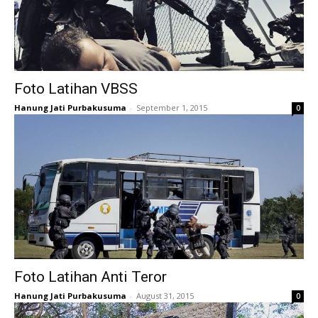
Foto Latihan VBSS
Hanung Jati Purbakusuma
-
September 1, 2015
0
Foto Latihan Anti Teror
Hanung Jati Purbakusuma
-
August 31, 2015
0