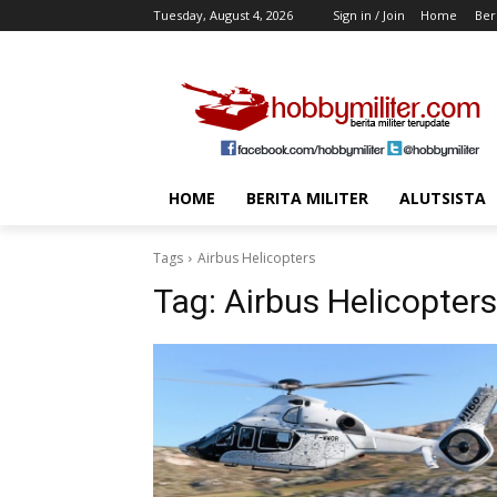
Tuesday, August 4, 2026
Sign in / Join
Home
Beri
HOME
BERITA MILITER
ALUTSISTA
Tags
Airbus Helicopters
Tag:
Airbus Helicopters