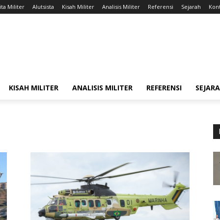
ta Militer
Alutsista
Kisah Militer
Analisis Militer
Referensi
Sejarah
Kont
KISAH MILITER
ANALISIS MILITER
REFERENSI
SEJAR