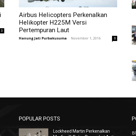
i
Airbus Helicopters Perkenalkan
Helikopter H225M Versi
Pertempuran Laut
3
Hanung Jati Purbakusuma
-
November 1, 2016
0
POPULAR POSTS
P
Lockheed Martin Perkenalkan
Bl