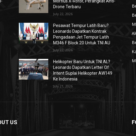
i-
Morfius X-Rotor, Perangkat Anti-
Be
Drone Terbaru
July 22, 2026
Be
Mi
Pesawat Tempur Latih Baru?
Leonardo Dapatkan Kontrak
Al
Pengadaan Jet Tempur Latih
Be
M346 F Block 20 Untuk TNI AU
July 22, 2026
K
Mi
Helikopter Baru Untuk TNI AL?
Leonardo Dapatkan Letter Of
Intent Suplai Helikopter AW149
Ke Indonesia
July 21, 2026
OUT US
F