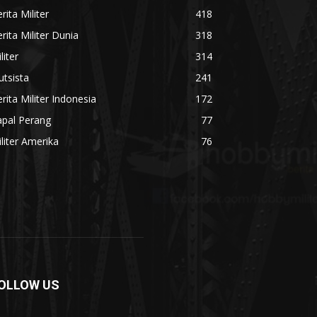
rita Militer
418
rita Militer Dunia
318
liter
314
utsista
241
rita Militer Indonesia
172
apal Perang
77
liter Amerika
76
OLLOW US