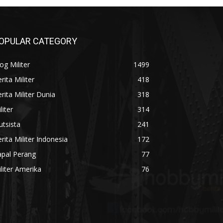
OPULAR CATEGORY
og Militer
1499
rita Militer
418
rita Militer Dunia
318
liter
314
utsista
241
rita Militer Indonesia
172
apal Perang
77
liter Amerika
76