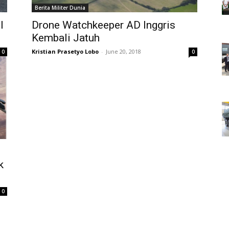
Berita Militer Dunia
l
Drone Watchkeeper AD Inggris
Kembali Jatuh
Kristian Prasetyo Lobo
-
June 20, 2018
0
0
k
0