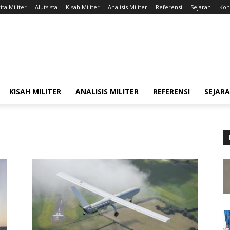
ita Militer
Alutsista
Kisah Militer
Analisis Militer
Referensi
Sejarah
Kont
KISAH MILITER
ANALISIS MILITER
REFERENSI
SEJAR