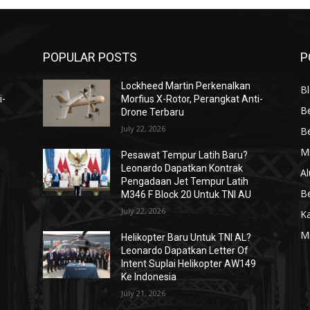
POPULAR POSTS
P
Lockheed Martin Perkenalkan
Bl
i-
Morfius X-Rotor, Perangkat Anti-
Be
Drone Terbaru
July 22, 2026
Be
Mi
Pesawat Tempur Latih Baru?
Leonardo Dapatkan Kontrak
Al
Pengadaan Jet Tempur Latih
Be
M346 F Block 20 Untuk TNI AU
July 22, 2026
K
Mi
Helikopter Baru Untuk TNI AL?
Leonardo Dapatkan Letter Of
Intent Suplai Helikopter AW149
Ke Indonesia
July 21, 2026