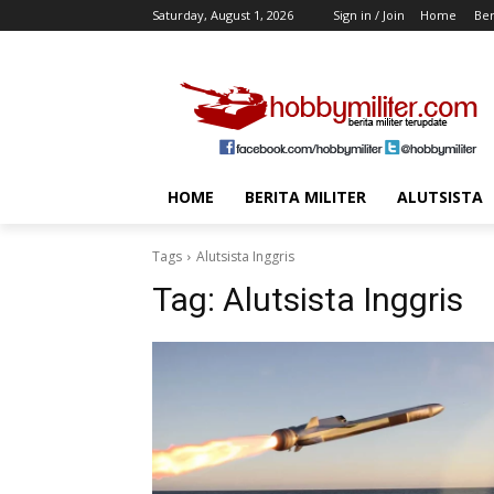
Saturday, August 1, 2026
Sign in / Join
Home
Ber
HOME
BERITA MILITER
ALUTSISTA
Tags
Alutsista Inggris
Tag:
Alutsista Inggris