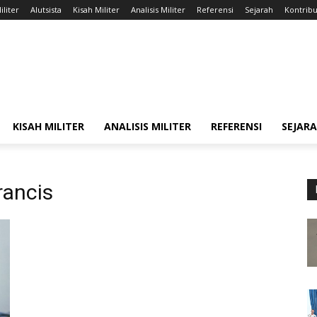
iliter
Alutsista
Kisah Militer
Analisis Militer
Referensi
Sejarah
Kontribu
KISAH MILITER
ANALISIS MILITER
REFERENSI
SEJAR
rancis