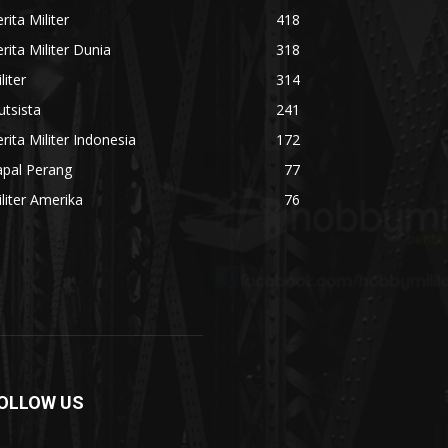
rita Militer
418
rita Militer Dunia
318
liter
314
utsista
241
rita Militer Indonesia
172
apal Perang
77
liter Amerika
76
OLLOW US