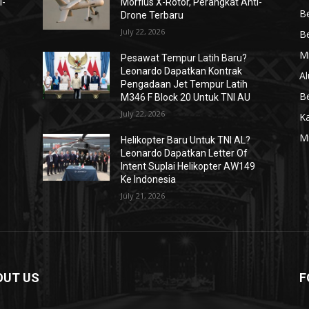
i-
Morfius X-Rotor, Perangkat Anti-
Be
Drone Terbaru
July 22, 2026
Be
Mi
Pesawat Tempur Latih Baru?
Leonardo Dapatkan Kontrak
Al
Pengadaan Jet Tempur Latih
Be
M346 F Block 20 Untuk TNI AU
July 22, 2026
K
Mi
Helikopter Baru Untuk TNI AL?
Leonardo Dapatkan Letter Of
Intent Suplai Helikopter AW149
Ke Indonesia
July 21, 2026
OUT US
F