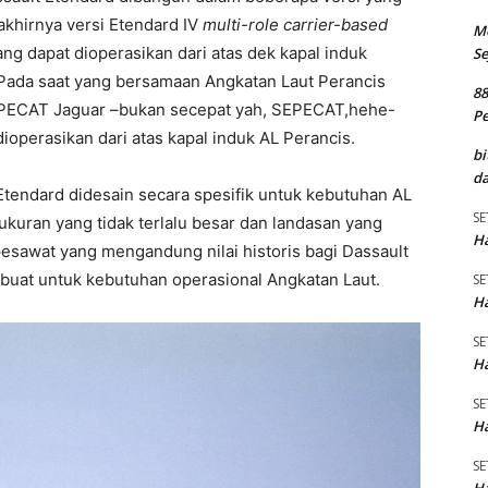
 akhirnya versi Etendard IV
multi-role carrier-based
M
ng dapat dioperasikan dari atas dek kapal induk
Se
 Pada saat yang bersamaan Angkatan Laut Perancis
8
SEPECAT Jaguar –bukan secepat yah, SEPECAT,hehe-
P
operasikan dari atas kapal induk AL Perancis.
bi
da
Etendard didesain secara spesifik untuk kebutuhan AL
SE
ukuran yang tidak terlalu besar dan landasan yang
Ha
pesawat yang mengandung nilai historis bagi Dassault
buat untuk kebutuhan operasional Angkatan Laut.
SE
Ha
SE
Ha
SE
Ha
SE