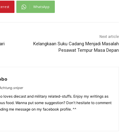
terest
WhatsApp
Next article
ari
Kelangkaan Suku Cadang Menjadi Masalah
Pesawat Tempur Masa Depan
Lobo
chtung.sniper
 loves diecast and military related-stuffs. Enjoy my writings as
ious food. Wanna put some suggestion? Don't hesitate to comment
nding me message on my facebook profile. ^^