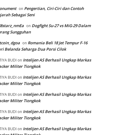
onument
Pengertian, Ciri-Ciri dan Contoh
on
jarah Sebagai Seni
88starz_nmEa
Dogfight Su-27 vs MiG-29 Dalam
on
erang Sungguhan
tcoin_dgoa
Romania Beli 18 Jet Tempur F-16
on
ri Belanda Seharga Dua Porsi Cilok
Intelijen AS Berhasil Ungkap Markas
TIYA BUDI
on
cker Militer Tiongkok
Intelijen AS Berhasil Ungkap Markas
TIYA BUDI
on
cker Militer Tiongkok
Intelijen AS Berhasil Ungkap Markas
TIYA BUDI
on
cker Militer Tiongkok
Intelijen AS Berhasil Ungkap Markas
TIYA BUDI
on
cker Militer Tiongkok
Intelijen AS Berhasil Ungkap Markas
TIYA BUDI
on