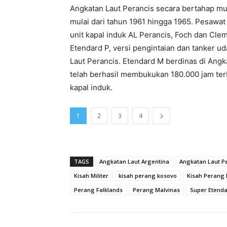
Angkatan Laut Perancis secara bertahap mul
mulai dari tahun 1961 hingga 1965. Pesawat
unit kapal induk AL Perancis, Foch dan Cle
Etendard P, versi pengintaian dan tanker u
Laut Perancis. Etendard M berdinas di Angk
telah berhasil membukukan 180.000 jam ter
kapal induk.
1
2
3
4
TAGS
Angkatan Laut Argentina
Angkatan Laut P
Kisah Militer
kisah perang kosovo
Kisah Perang 
Perang Falklands
Perang Malvinas
Super Etend