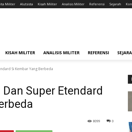
ita Militer
Alutsista
Kisah Militer
Analisis Militer
Referensi
Sejarah
Kont
KISAH MILITER
ANALISIS MILITER
REFERENSI
SEJAR
tendard Si Kembar Yang Berbeda
d Dan Super Etendard
erbeda
8099
0