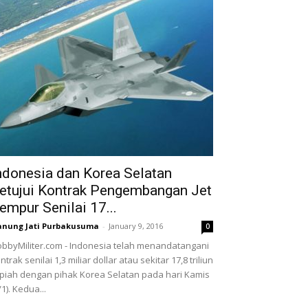
ndonesia dan Korea Selatan
etujui Kontrak Pengembangan Jet
empur Senilai 17...
nung Jati Purbakusuma
-
January 9, 2016
0
bbyMiliter.com - Indonesia telah menandatangani
ntrak senilai 1,3 miliar dollar atau sekitar 17,8 triliun
piah dengan pihak Korea Selatan pada hari Kamis
/1). Kedua...