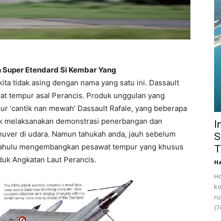
n Super Etendard Si Kembar Yang
ta tidak asing dengan nama yang satu ini. Dassault
t tempur asal Perancis. Produk unggulan yang
mpur ‘cantik nan mewah’ Dassault Rafale, yang beberapa
tuk melaksanakan demonstrasi penerbangan dan
I
er di udara. Namun tahukah anda, jauh sebelum
S
 dahulu mengembangkan pesawat tempur yang khusus
T
nduk Angkatan Laut Perancis.
Ha
Ho
ko
ru
(7