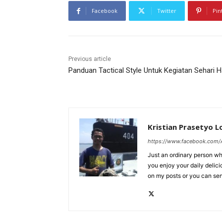
Facebook
Twitter
Pin
Previous article
Panduan Tactical Style Untuk Kegiatan Sehari H
Kristian Prasetyo 
https://www.facebook.com/A
Just an ordinary person who
you enjoy your daily delic
on my posts or you can se