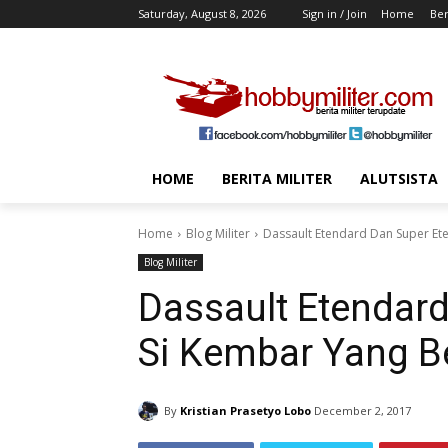
Saturday, August 8, 2026
Sign in / Join
Home
Ber
HOME
BERITA MILITER
ALUTSISTA
Home
Blog Militer
Dassault Etendard Dan Super E
Blog Militer
Dassault Etendar
Si Kembar Yang B
By
Kristian Prasetyo Lobo
December 2, 2017