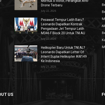
i-
Morfius X-Rotor, Perangkat Anti-
Be
Drone Terbaru
July 22, 2026
Be
Mi
Pesawat Tempur Latih Baru?
Leonardo Dapatkan Kontrak
Al
Pengadaan Jet Tempur Latih
Be
M346 F Block 20 Untuk TNI AU
July 22, 2026
K
Mi
Helikopter Baru Untuk TNI AL?
Leonardo Dapatkan Letter Of
Intent Suplai Helikopter AW149
Ke Indonesia
July 21, 2026
OUT US
F