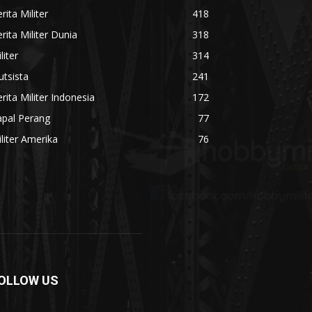
rita Militer
418
rita Militer Dunia
318
liter
314
utsista
241
rita Militer Indonesia
172
apal Perang
77
liter Amerika
76
OLLOW US