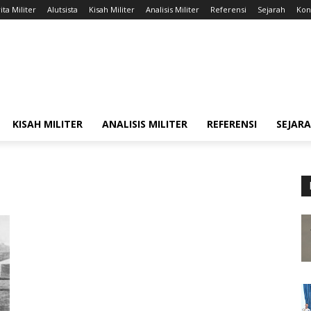
ita Militer
Alutsista
Kisah Militer
Analisis Militer
Referensi
Sejarah
Kont
KISAH MILITER
ANALISIS MILITER
REFERENSI
SEJAR