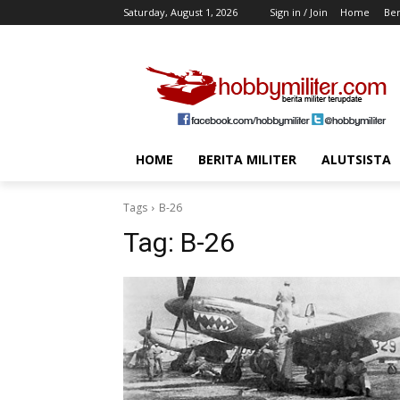
Saturday, August 1, 2026
Sign in / Join
Home
Ber
HOME
BERITA MILITER
ALUTSISTA
Tags
B-26
Tag:
B-26