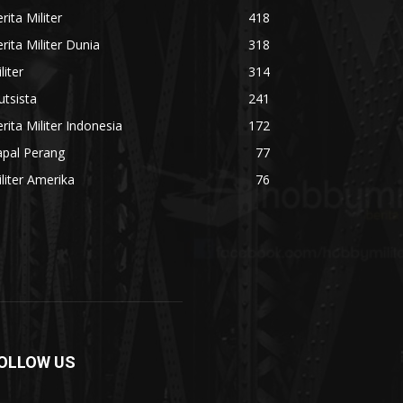
rita Militer
418
rita Militer Dunia
318
liter
314
utsista
241
rita Militer Indonesia
172
apal Perang
77
liter Amerika
76
OLLOW US