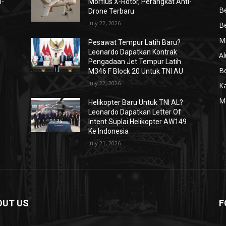
i-
Morfius X-Rotor, Perangkat Anti-
Be
Drone Terbaru
July 22, 2026
Be
Mi
Pesawat Tempur Latih Baru?
Leonardo Dapatkan Kontrak
Al
Pengadaan Jet Tempur Latih
Be
M346 F Block 20 Untuk TNI AU
July 22, 2026
K
Mi
Helikopter Baru Untuk TNI AL?
Leonardo Dapatkan Letter Of
Intent Suplai Helikopter AW149
Ke Indonesia
July 21, 2026
OUT US
F