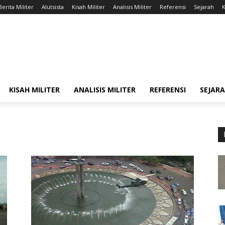
Berita Militer
Alutsista
Kisah Militer
Analisis Militer
Referensi
Sejarah
K
KISAH MILITER
ANALISIS MILITER
REFERENSI
SEJAR