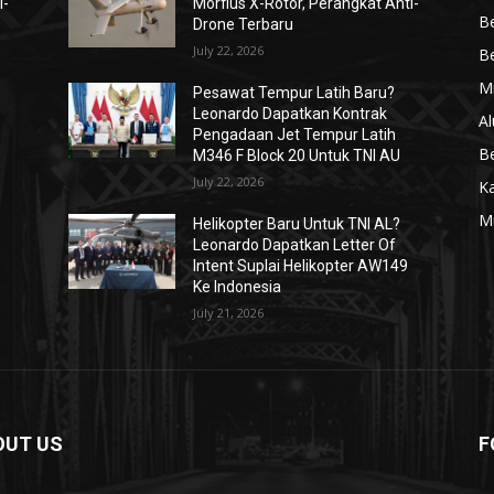
i-
Morfius X-Rotor, Perangkat Anti-
Be
Drone Terbaru
July 22, 2026
Be
Mi
Pesawat Tempur Latih Baru?
Leonardo Dapatkan Kontrak
Al
Pengadaan Jet Tempur Latih
Be
M346 F Block 20 Untuk TNI AU
July 22, 2026
K
Mi
Helikopter Baru Untuk TNI AL?
Leonardo Dapatkan Letter Of
Intent Suplai Helikopter AW149
Ke Indonesia
July 21, 2026
OUT US
F