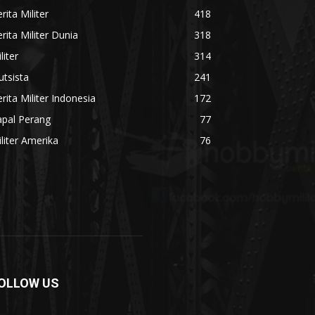
rita Militer
418
rita Militer Dunia
318
liter
314
utsista
241
rita Militer Indonesia
172
apal Perang
77
liter Amerika
76
OLLOW US