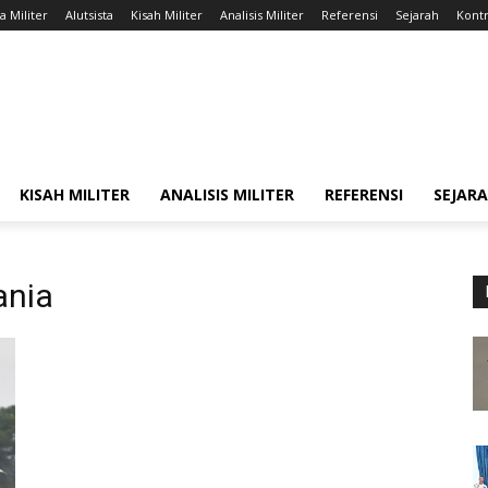
a Militer
Alutsista
Kisah Militer
Analisis Militer
Referensi
Sejarah
Kontr
KISAH MILITER
ANALISIS MILITER
REFERENSI
SEJAR
ania