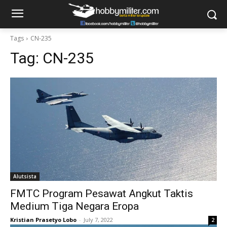
Tags
CN-235
Tag:
CN-235
Alutsista
FMTC Program Pesawat Angkut Taktis
Medium Tiga Negara Eropa
Kristian Prasetyo Lobo
-
July 7, 2022
2