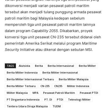
dikonversi menjadi varian pesawat patroli maritim
tersebut akan menjadi tulang punggung armada pesawat
patroli maritim bagi Malaysia kedepan sebelum
memperoleh tiga unit pesawat patroli maritim lainnya
dalam program
Capability 2055
. Dikabarkan, proyek
konversi tiga unit pesawat CN-235 tersebut didanai oleh
pemerintah Amerika Serikat melalui program
Maritime
Security Initiative
atau dikenal dengan sebutan MSI.
TAGS
Alutsista
Berita
Berita Internasional
Berita Militer
Berita Militer Indonesia
Berita Militer Internasional
Berita Militer Internasional Terbaru
Berita Militer Malaysia
Berita Militer Terbaru
CN-235
CN235
Militer Indonesia
Militer Malaysia
MPA
Pesawat Patroli Maritim
Pesawat PTDI
PT Dirgantara Indonesia
PT. DI
PTDI
Teknologi Militer
Tentera Udara Diraja Malaysia
TUDM