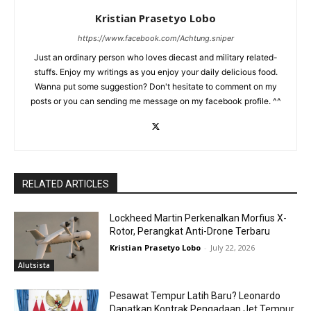
Kristian Prasetyo Lobo
https://www.facebook.com/Achtung.sniper
Just an ordinary person who loves diecast and military related-
stuffs. Enjoy my writings as you enjoy your daily delicious food.
Wanna put some suggestion? Don't hesitate to comment on my
posts or you can sending me message on my facebook profile. ^^
RELATED ARTICLES
Lockheed Martin Perkenalkan Morfius X-
Rotor, Perangkat Anti-Drone Terbaru
Kristian Prasetyo Lobo
-
July 22, 2026
Alutsista
Pesawat Tempur Latih Baru? Leonardo
Dapatkan Kontrak Pengadaan Jet Tempur