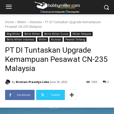
Home
Militer
Alutsista
PT DI Tuntaskan Upgrade Kemampuan
Pesawat CN-235 Malaysia
Blog Militer
Berita Militer
Berita Militer Dunia
Militer Malaysia
Berita Militer Indonesia
Militer
Alutsista
Pesawat Terbang
PT DI Tuntaskan Upgrade
Kemampuan Pesawat CN-235
Malaysia
By
Kristian Prasetyo Lobo
June 20, 2022
1505
0
Facebook
Twitter