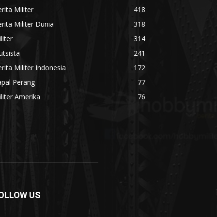
rita Militer
418
rita Militer Dunia
318
liter
314
utsista
241
rita Militer Indonesia
172
apal Perang
77
liter Amerika
76
OLLOW US