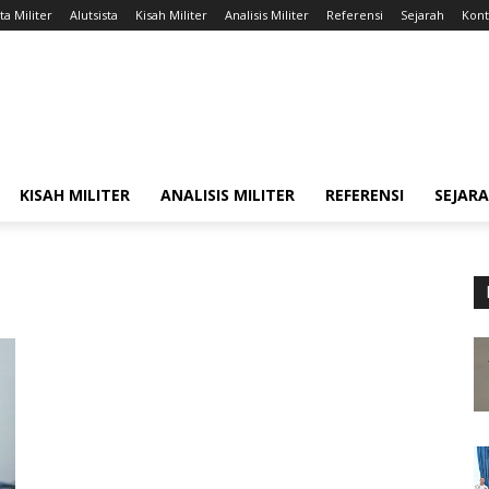
ta Militer
Alutsista
Kisah Militer
Analisis Militer
Referensi
Sejarah
Kont
KISAH MILITER
ANALISIS MILITER
REFERENSI
SEJAR