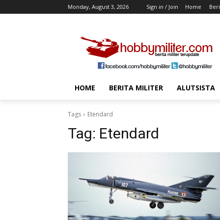
Monday, August 3, 2026
Sign in / Join
Home
Beri
HOME
BERITA MILITER
ALUTSISTA
Tags
Etendard
Tag:
Etendard