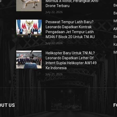
i-
Morfius X-Rotor, Perangkat Anti-
Be
Drone Terbaru
July 22, 2026
Be
Mi
Pesawat Tempur Latih Baru?
Leonardo Dapatkan Kontrak
Al
Pengadaan Jet Tempur Latih
Be
M346 F Block 20 Untuk TNI AU
July 22, 2026
K
Mi
Helikopter Baru Untuk TNI AL?
Leonardo Dapatkan Letter Of
Intent Suplai Helikopter AW149
Ke Indonesia
July 21, 2026
OUT US
F