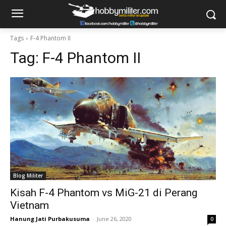
Tags
F-4 Phantom II
Tag:
F-4 Phantom II
Blog Militer
Kisah F-4 Phantom vs MiG-21 di Perang
Vietnam
Hanung Jati Purbakusuma
-
June 26, 2020
0