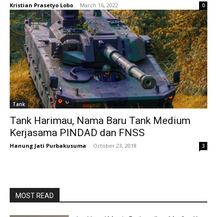
Kristian Prasetyo Lobo
-
March 16, 2022
0
Tank
Tank Harimau, Nama Baru Tank Medium
Kerjasama PINDAD dan FNSS
Hanung Jati Purbakusuma
-
October 23, 2018
3
MOST READ