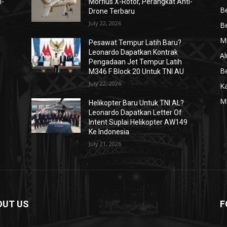
i-
Morfius X-Rotor, Perangkat Anti-
Be
Drone Terbaru
July 22, 2026
Be
Mi
Pesawat Tempur Latih Baru?
Leonardo Dapatkan Kontrak
Al
Pengadaan Jet Tempur Latih
Be
M346 F Block 20 Untuk TNI AU
July 22, 2026
K
Mi
Helikopter Baru Untuk TNI AL?
Leonardo Dapatkan Letter Of
Intent Suplai Helikopter AW149
Ke Indonesia
July 21, 2026
OUT US
F