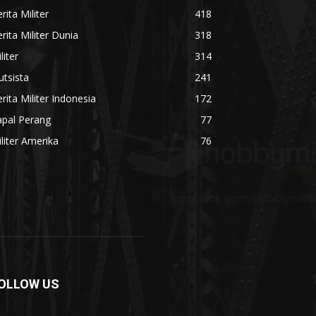
rita Militer
418
rita Militer Dunia
318
liter
314
utsista
241
rita Militer Indonesia
172
apal Perang
77
liter Amerika
76
OLLOW US