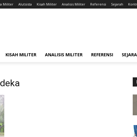
a Militer
Alutsista
Kisah Militer
Analisis Militer
Referensi
Sejarah
Kontr
KISAH MILITER
ANALISIS MILITER
REFERENSI
SEJAR
rdeka