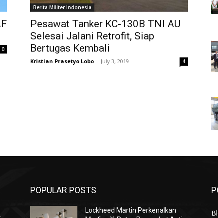
Berita Militer Indonesia
AF
Pesawat Tanker KC-130B TNI AU
Selesai Jalani Retrofit, Siap
Bertugas Kembali
0
Kristian Prasetyo Lobo
-
July 3, 2019
4
POPULAR POSTS
P
Lockheed Martin Perkenalkan
Bl