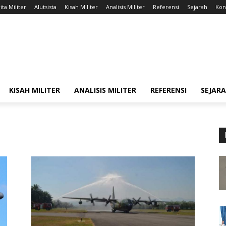
ita Militer
Alutsista
Kisah Militer
Analisis Militer
Referensi
Sejarah
Kont
KISAH MILITER
ANALISIS MILITER
REFERENSI
SEJAR