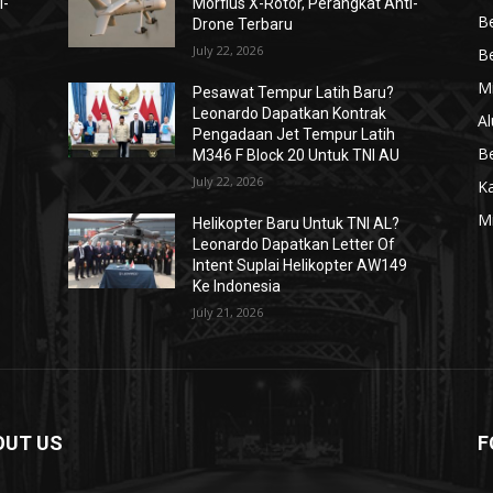
i-
Morfius X-Rotor, Perangkat Anti-
Be
Drone Terbaru
July 22, 2026
Be
Mi
Pesawat Tempur Latih Baru?
Leonardo Dapatkan Kontrak
Al
Pengadaan Jet Tempur Latih
Be
M346 F Block 20 Untuk TNI AU
July 22, 2026
K
Mi
Helikopter Baru Untuk TNI AL?
Leonardo Dapatkan Letter Of
Intent Suplai Helikopter AW149
Ke Indonesia
July 21, 2026
OUT US
F