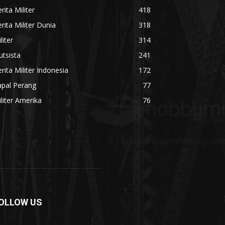
rita Militer
418
rita Militer Dunia
318
liter
314
utsista
241
rita Militer Indonesia
172
apal Perang
77
liter Amerika
76
OLLOW US