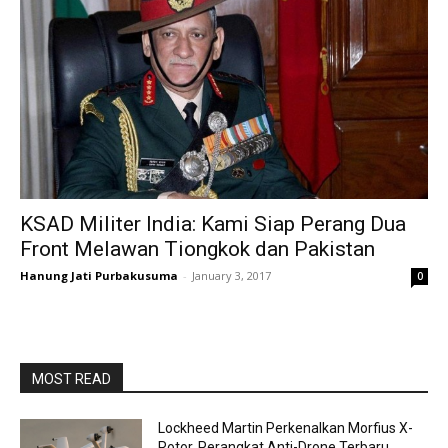
KSAD Militer India: Kami Siap Perang Dua
Front Melawan Tiongkok dan Pakistan
Hanung Jati Purbakusuma
-
January 3, 2017
0
MOST READ
Lockheed Martin Perkenalkan Morfius X-
Rotor, Perangkat Anti-Drone Terbaru