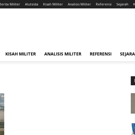
Berita Militer
Alutsista
Kisah Militer
Analisis Militer
Referensi
Sejarah
K
KISAH MILITER
ANALISIS MILITER
REFERENSI
SEJAR