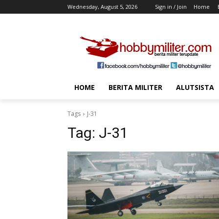
Wednesday, August 5, 2026
Sign in / Join
Home
HOME
BERITA MILITER
ALUTSISTA
Tags
J-31
Tag:
J-31