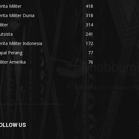
rita Militer
418
rita Militer Dunia
318
liter
314
utsista
241
rita Militer Indonesia
172
apal Perang
77
liter Amerika
76
OLLOW US