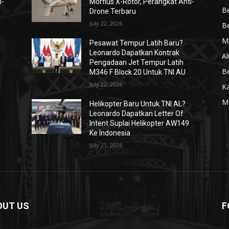
i-
Morfius X-Rotor, Perangkat Anti-
Be
Drone Terbaru
July 22, 2026
Be
Mi
Pesawat Tempur Latih Baru?
Leonardo Dapatkan Kontrak
Al
Pengadaan Jet Tempur Latih
Be
M346 F Block 20 Untuk TNI AU
July 22, 2026
K
Mi
Helikopter Baru Untuk TNI AL?
Leonardo Dapatkan Letter Of
Intent Suplai Helikopter AW149
Ke Indonesia
July 21, 2026
OUT US
F