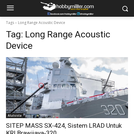
Tags
Long Range Acoustic Device
Tag:
Long Range Acoustic
Device
Alutsista
SITEP MASS SX-424, Sistem LRAD Untuk
KRI Brawijaya-320