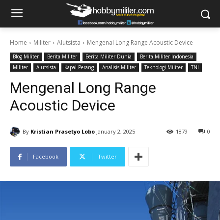
Home
Militer
Alutsista
Mengenal Long Range Acoustic Device
Blog Militer
Berita Militer
Berita Militer Dunia
Berita Militer Indonesia
Militer
Alutsista
Kapal Perang
Analisis Militer
Teknologi Militer
TNI
Mengenal Long Range
Acoustic Device
By
Kristian Prasetyo Lobo
January 2, 2025
1879
0
Facebook
Twitter