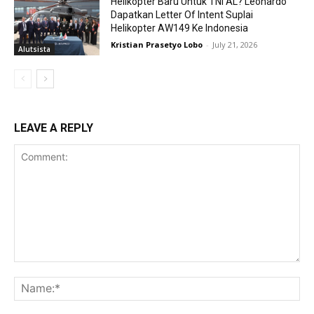
Helikopter Baru Untuk TNI AL? Leonardo
Dapatkan Letter Of Intent Suplai
Helikopter AW149 Ke Indonesia
Kristian Prasetyo Lobo
-
July 21, 2026
Alutsista
LEAVE A REPLY
Comment:
Na