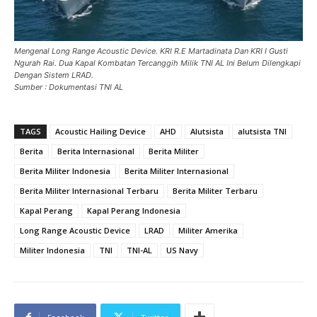
Mengenal Long Range Acoustic Device. KRI R.E Martadinata Dan KRI I Gusti
Ngurah Rai. Dua Kapal Kombatan Tercanggih Milik TNI AL Ini Belum Dilengkapi
Dengan Sistem LRAD.
Sumber : Dokumentasi TNI AL
TAGS
Acoustic Hailing Device
AHD
Alutsista
alutsista TNI
Berita
Berita Internasional
Berita Militer
Berita Militer Indonesia
Berita Militer Internasional
Berita Militer Internasional Terbaru
Berita Militer Terbaru
Kapal Perang
Kapal Perang Indonesia
Long Range Acoustic Device
LRAD
Militer Amerika
Militer Indonesia
TNI
TNI-AL
US Navy