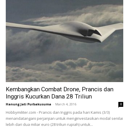
Kembangkan Combat Drone, Prancis dan
Inggris Kucurkan Dana 28 Triliun
Hanung Jati Purbakusuma
-
March 4, 2016
0
Hobbymiliter.com - Prancis dan Inggris pada hari Kamis (3/3)
menandatangani perjanjian untuk menginvestasikan modal senilai
lebih dari dua miliar euro (28 triliun rupiah) untuk...