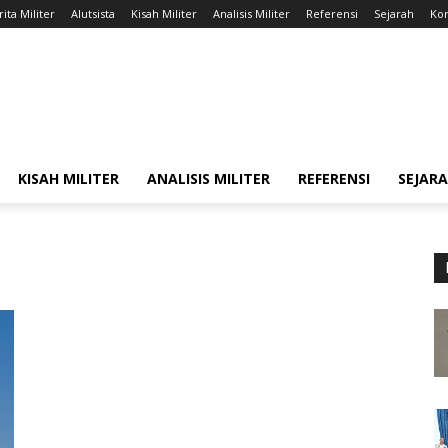
ita Militer
Alutsista
Kisah Militer
Analisis Militer
Referensi
Sejarah
Kon
KISAH MILITER
ANALISIS MILITER
REFERENSI
SEJAR