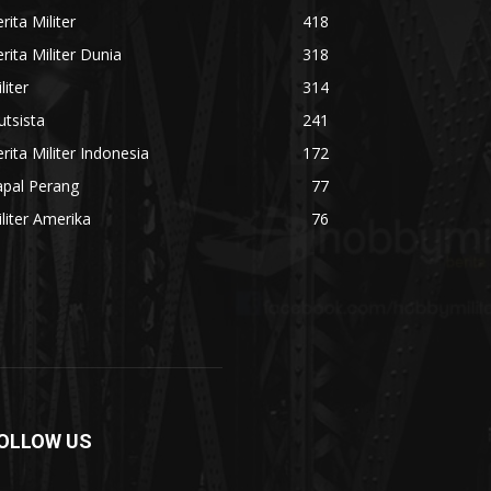
rita Militer
418
rita Militer Dunia
318
liter
314
utsista
241
rita Militer Indonesia
172
apal Perang
77
liter Amerika
76
OLLOW US