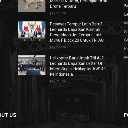
i-
Morfius X-Rotor, Perangkat Anti-
Be
Drone Terbaru
July 22, 2026
Be
Mi
Pesawat Tempur Latih Baru?
Leonardo Dapatkan Kontrak
Al
Pengadaan Jet Tempur Latih
Be
M346 F Block 20 Untuk TNI AU
July 22, 2026
K
Mi
Helikopter Baru Untuk TNI AL?
Leonardo Dapatkan Letter Of
Intent Suplai Helikopter AW149
Ke Indonesia
July 21, 2026
OUT US
F