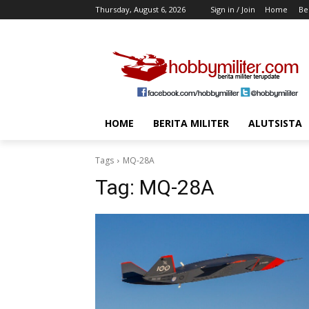
Thursday, August 6, 2026
Sign in / Join
Home
Ber
HOME
BERITA MILITER
ALUTSISTA
Tags
MQ-28A
Tag:
MQ-28A