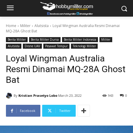
Home
Militer
Alutsista
Loyal Wingman Australia Resmi Dinamai
MQ-28A Ghost Bat
Berita Militer
Berita Militer Dunia
Berita Militer Indonesia
Militer
Alutsista
Drone UAV
Pesawat Tempur
Teknologi Militer
Loyal Wingman Australia
Resmi Dinamai MQ-28A Ghost
Bat
By
Kristian Prasetyo Lobo
March 23, 2022
943
0
Facebook
Twitter