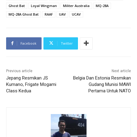
Ghost Bat
Loyal Wingman
Militer Australia
MQ-28A
MQ-28A Ghost Bat
RAAF
UAV
UCAV
Facebook
Twitter
Previous article
Next article
Jepang Resmikan JS
Belgia Dan Estonia Resmikan
Kumano, Frigate Mogami
Gudang Munisi MAWI
Class Kedua
Pertama Untuk NATO