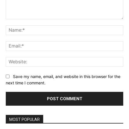
Comment:
Na
Ema
Web
Save my name, email, and website in this browser for the
next time I comment.
MOST POPULAR