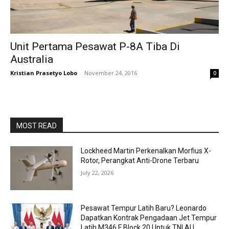
Unit Pertama Pesawat P-8A Tiba Di
Australia
Kristian Prasetyo Lobo
-
November 24, 2016
0
MOST READ
Lockheed Martin Perkenalkan Morfius X-
Rotor, Perangkat Anti-Drone Terbaru
July 22, 2026
Pesawat Tempur Latih Baru? Leonardo
Dapatkan Kontrak Pengadaan Jet Tempur
Latih M346 F Block 20 Untuk TNI AU