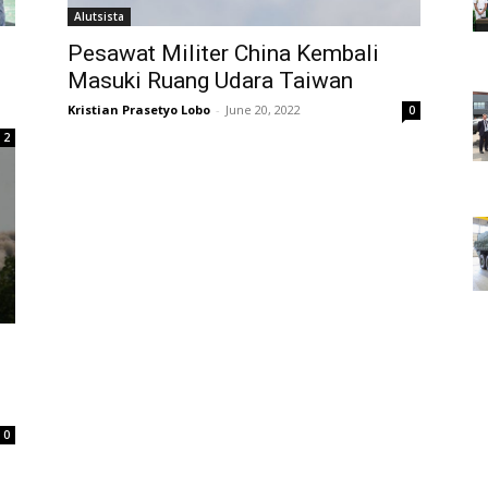
Alutsista
Pesawat Militer China Kembali
Masuki Ruang Udara Taiwan
Kristian Prasetyo Lobo
-
June 20, 2022
0
2
0