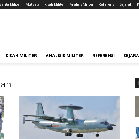
Berita Militer
Alutsista
Kisah Militer
Analisis Militer
Referensi
Sejarah
K
KISAH MILITER
ANALISIS MILITER
REFERENSI
SEJAR
wan