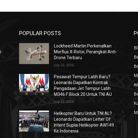
POPULAR POSTS
P
Lockheed Martin Perkenalkan
Bl
i-
Morfius X-Rotor, Perangkat Anti-
Be
Drone Terbaru
July 22, 2026
Be
Mi
Pesawat Tempur Latih Baru?
Leonardo Dapatkan Kontrak
Al
Pengadaan Jet Tempur Latih
Be
M346 F Block 20 Untuk TNI AU
July 22, 2026
K
Mi
Helikopter Baru Untuk TNI AL?
Leonardo Dapatkan Letter Of
Intent Suplai Helikopter AW149
Ke Indonesia