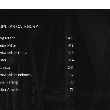
OPULAR CATEGORY
og Militer
1499
rita Militer
418
rita Militer Dunia
318
liter
314
utsista
241
rita Militer Indonesia
172
apal Perang
77
liter Amerika
76