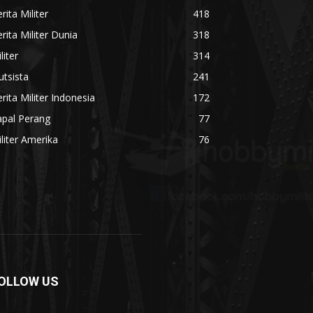
rita Militer
418
rita Militer Dunia
318
liter
314
utsista
241
rita Militer Indonesia
172
apal Perang
77
liter Amerika
76
OLLOW US