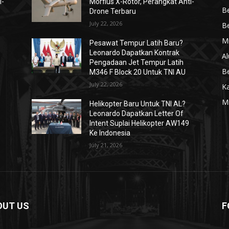
i-
Morfius X-Rotor, Perangkat Anti-
Be
Drone Terbaru
July 22, 2026
Be
Mi
Pesawat Tempur Latih Baru?
Leonardo Dapatkan Kontrak
Al
Pengadaan Jet Tempur Latih
Be
M346 F Block 20 Untuk TNI AU
July 22, 2026
K
Mi
Helikopter Baru Untuk TNI AL?
Leonardo Dapatkan Letter Of
Intent Suplai Helikopter AW149
Ke Indonesia
July 21, 2026
OUT US
F