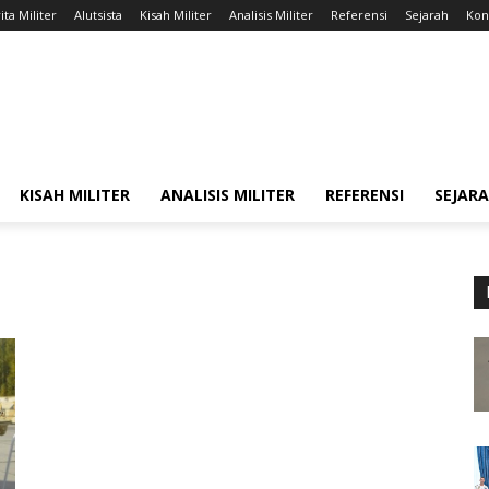
ita Militer
Alutsista
Kisah Militer
Analisis Militer
Referensi
Sejarah
Kont
KISAH MILITER
ANALISIS MILITER
REFERENSI
SEJAR