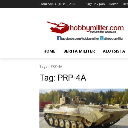
Saturday, August 8, 2026
Sign in / Join
Home
Ber
HOME
BERITA MILITER
ALUTSISTA
Tags
PRP-4A
Tag:
PRP-4A