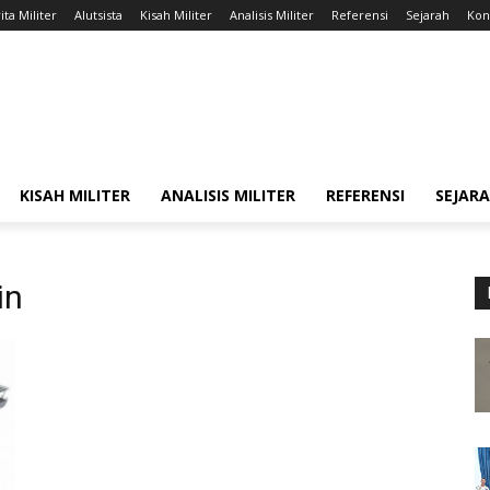
ita Militer
Alutsista
Kisah Militer
Analisis Militer
Referensi
Sejarah
Kont
KISAH MILITER
ANALISIS MILITER
REFERENSI
SEJAR
in