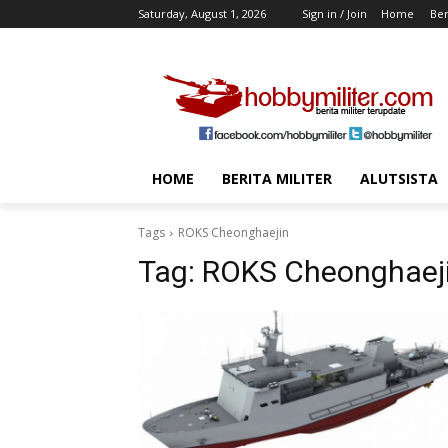
Saturday, August 1, 2026
Sign in / Join
Home
Ber
HOME
BERITA MILITER
ALUTSISTA
Tags
ROKS Cheonghaejin
Tag:
ROKS Cheonghaej