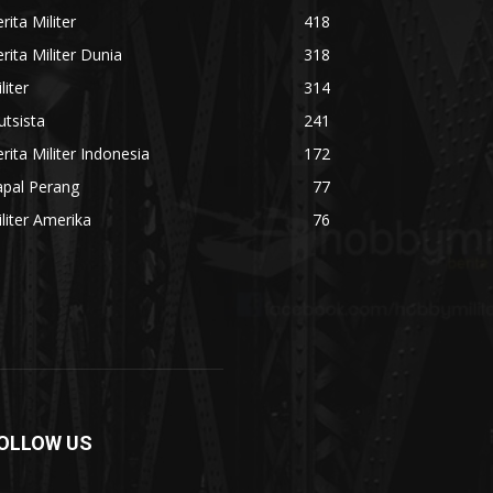
rita Militer
418
rita Militer Dunia
318
liter
314
utsista
241
rita Militer Indonesia
172
apal Perang
77
liter Amerika
76
OLLOW US