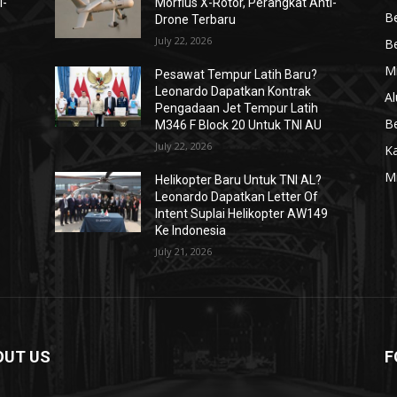
i-
Morfius X-Rotor, Perangkat Anti-
Be
Drone Terbaru
July 22, 2026
Be
Mi
Pesawat Tempur Latih Baru?
Leonardo Dapatkan Kontrak
Al
Pengadaan Jet Tempur Latih
Be
M346 F Block 20 Untuk TNI AU
July 22, 2026
K
Mi
Helikopter Baru Untuk TNI AL?
Leonardo Dapatkan Letter Of
Intent Suplai Helikopter AW149
Ke Indonesia
July 21, 2026
OUT US
F