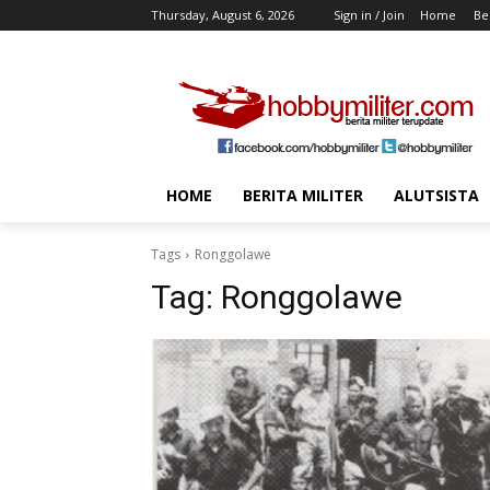
Thursday, August 6, 2026
Sign in / Join
Home
Ber
HOME
BERITA MILITER
ALUTSISTA
Tags
Ronggolawe
Tag:
Ronggolawe