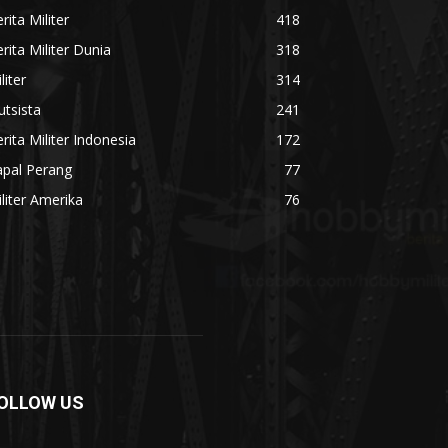
rita Militer
418
rita Militer Dunia
318
liter
314
utsista
241
rita Militer Indonesia
172
apal Perang
77
liter Amerika
76
OLLOW US