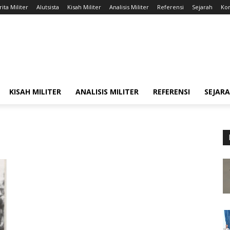
ita Militer
Alutsista
Kisah Militer
Analisis Militer
Referensi
Sejarah
Kon
KISAH MILITER
ANALISIS MILITER
REFERENSI
SEJAR