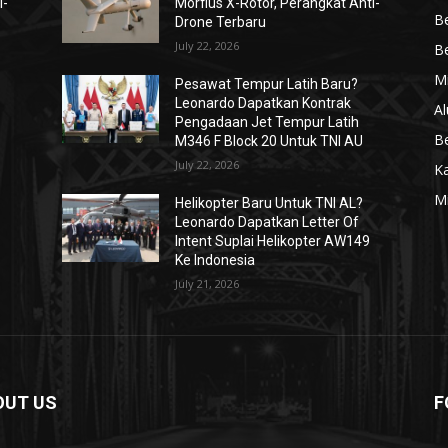
i-
Morfius X-Rotor, Perangkat Anti-
Be
Drone Terbaru
July 22, 2026
Be
Mi
Pesawat Tempur Latih Baru?
Leonardo Dapatkan Kontrak
Al
Pengadaan Jet Tempur Latih
Be
M346 F Block 20 Untuk TNI AU
July 22, 2026
K
Mi
Helikopter Baru Untuk TNI AL?
Leonardo Dapatkan Letter Of
Intent Suplai Helikopter AW149
Ke Indonesia
July 21, 2026
OUT US
F