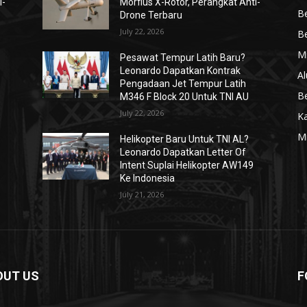
i-
Morfius X-Rotor, Perangkat Anti-
Be
Drone Terbaru
July 22, 2026
Be
Mi
Pesawat Tempur Latih Baru?
Leonardo Dapatkan Kontrak
Al
Pengadaan Jet Tempur Latih
Be
M346 F Block 20 Untuk TNI AU
July 22, 2026
K
Mi
Helikopter Baru Untuk TNI AL?
Leonardo Dapatkan Letter Of
Intent Suplai Helikopter AW149
Ke Indonesia
July 21, 2026
OUT US
F