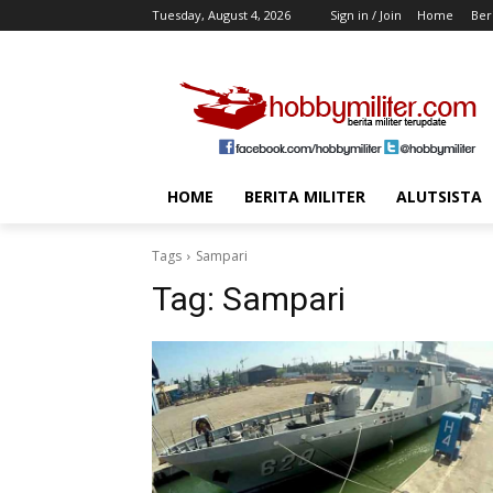
Tuesday, August 4, 2026
Sign in / Join
Home
Beri
HOME
BERITA MILITER
ALUTSISTA
Tags
Sampari
Tag:
Sampari