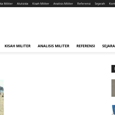
ta Militer
Alutsista
Kisah Militer
Analisis Militer
Referensi
Sejarah
Kont
KISAH MILITER
ANALISIS MILITER
REFERENSI
SEJAR