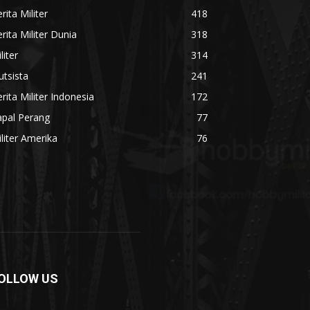
rita Militer
418
rita Militer Dunia
318
liter
314
utsista
241
rita Militer Indonesia
172
apal Perang
77
liter Amerika
76
OLLOW US