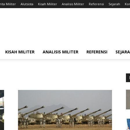
ita Militer
Alutsista
Kisah Militer
Analisis Militer
Referensi
Sejarah
Kon
KISAH MILITER
ANALISIS MILITER
REFERENSI
SEJAR