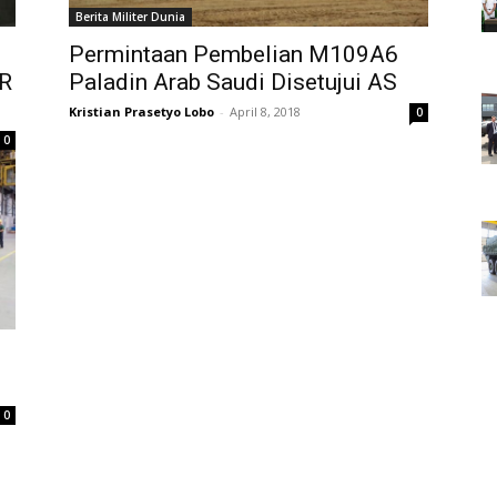
Berita Militer Dunia
Permintaan Pembelian M109A6
AR
Paladin Arab Saudi Disetujui AS
Kristian Prasetyo Lobo
-
April 8, 2018
0
0
0