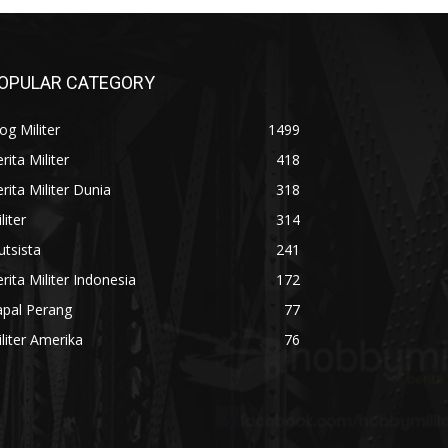
OPULAR CATEGORY
og Militer
1499
rita Militer
418
rita Militer Dunia
318
liter
314
utsista
241
rita Militer Indonesia
172
apal Perang
77
liter Amerika
76