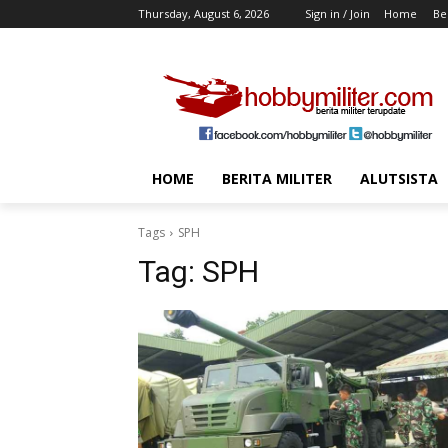
Thursday, August 6, 2026
Sign in / Join
Home
Ber
HOME
BERITA MILITER
ALUTSISTA
Tags
SPH
Tag:
SPH