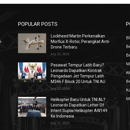
POPULAR POSTS
P
Lockheed Martin Perkenalkan
Bl
i-
Morfius X-Rotor, Perangkat Anti-
Be
Drone Terbaru
July 22, 2026
Be
Mi
Pesawat Tempur Latih Baru?
Leonardo Dapatkan Kontrak
Al
Pengadaan Jet Tempur Latih
Be
M346 F Block 20 Untuk TNI AU
July 22, 2026
K
Mi
Helikopter Baru Untuk TNI AL?
Leonardo Dapatkan Letter Of
Intent Suplai Helikopter AW149
Ke Indonesia
July 21, 2026