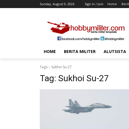
Sunday, August 9, 2026
Sign in / Join
Home
Berit
HOME
BERITA MILITER
ALUTSISTA
Tags
Sukhoi Su-27
Tag:
Sukhoi Su-27