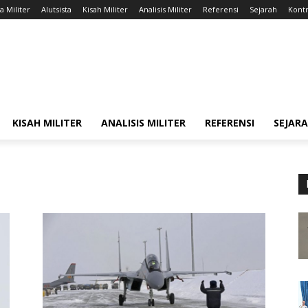
a Militer
Alutsista
Kisah Militer
Analisis Militer
Referensi
Sejarah
Kontr
KISAH MILITER
ANALISIS MILITER
REFERENSI
SEJAR