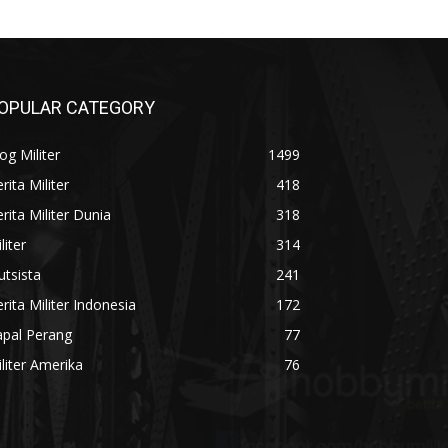
OPULAR CATEGORY
og Militer
1499
rita Militer
418
rita Militer Dunia
318
liter
314
utsista
241
rita Militer Indonesia
172
apal Perang
77
liter Amerika
76