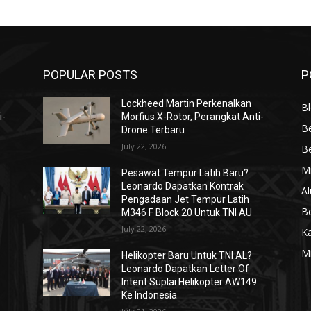
POPULAR POSTS
P
Lockheed Martin Perkenalkan
Bl
i-
Morfius X-Rotor, Perangkat Anti-
Be
Drone Terbaru
July 22, 2026
Be
Mi
Pesawat Tempur Latih Baru?
Leonardo Dapatkan Kontrak
Al
Pengadaan Jet Tempur Latih
Be
M346 F Block 20 Untuk TNI AU
July 22, 2026
K
Mi
Helikopter Baru Untuk TNI AL?
Leonardo Dapatkan Letter Of
Intent Suplai Helikopter AW149
Ke Indonesia