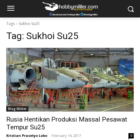
Tags
Sukhoi Su25
Tag:
Sukhoi Su25
Blog Militer
Rusia Hentikan Produksi Massal Pesawat
Tempur Su25
Kristian Prasetyo Lobo
-
February 14, 2017
0