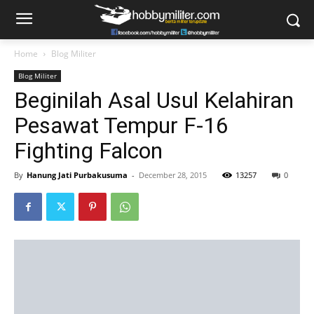
Home
Blog Militer
Blog Militer
Beginilah Asal Usul Kelahiran
Pesawat Tempur F-16
Fighting Falcon
By
Hanung Jati Purbakusuma
-
December 28, 2015
13257
0