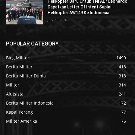
Helikopter Baru Untuk TNI AL? Leonardo
Dapatkan Letter Of Intent Suplai
Helikopter AW149 Ke Indonesia
July 21, 2026
POPULAR CATEGORY
Blog Militer
1499
Berita Militer
418
Berita Militer Dunia
318
Militer
314
Alutsista
241
Berita Militer Indonesia
172
Kapal Perang
77
Militer Amerika
76