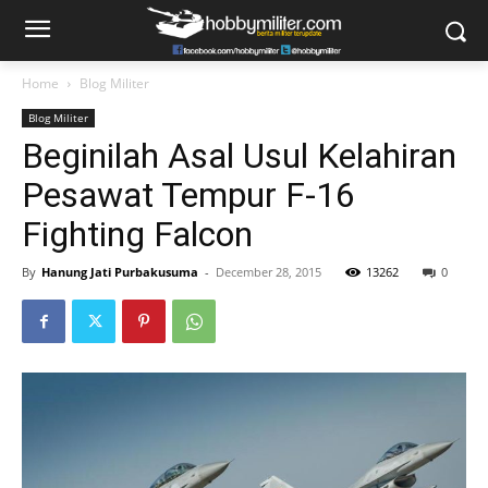
Home
Blog Militer
Blog Militer
Beginilah Asal Usul Kelahiran
Pesawat Tempur F-16
Fighting Falcon
By
Hanung Jati Purbakusuma
-
December 28, 2015
13262
0