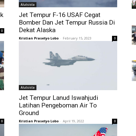
Alutsista
ok
Jet Tempur F-16 USAF Cegat
Bomber Dan Jet Tempur Russia Di
Dekat Alaska
0
Kristian Prasetyo Lobo
-
February 15, 2023
0
Alutsista
Jet Tempur Lanud Iswahjudi
Latihan Pengeboman Air To
Ground
Kristian Prasetyo Lobo
-
April 19, 2022
0
0