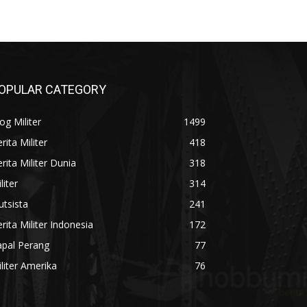
OPULAR CATEGORY
og Militer
1499
rita Militer
418
rita Militer Dunia
318
liter
314
utsista
241
rita Militer Indonesia
172
apal Perang
77
liter Amerika
76