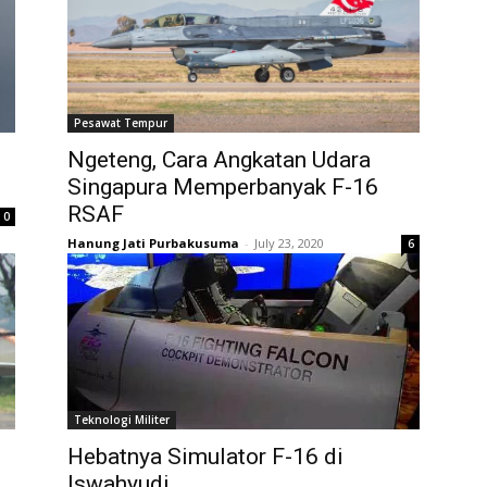
Pesawat Tempur
Ngeteng, Cara Angkatan Udara
Singapura Memperbanyak F-16
RSAF
0
Hanung Jati Purbakusuma
-
July 23, 2020
6
Teknologi Militer
Hebatnya Simulator F-16 di
Iswahyudi