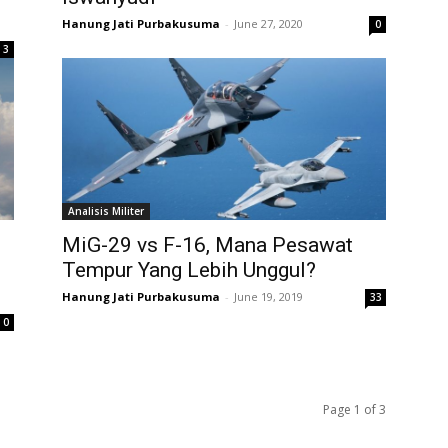
Hanung Jati Purbakusuma
-
June 27, 2020
0
3
Analisis Militer
MiG-29 vs F-16, Mana Pesawat
Tempur Yang Lebih Unggul?
Hanung Jati Purbakusuma
-
June 19, 2019
33
0
Page 1 of 3