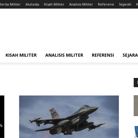
Berita Militer
Alutsista
Kisah Militer
Analisis Militer
Referensi
Sejarah
K
KISAH MILITER
ANALISIS MILITER
REFERENSI
SEJAR