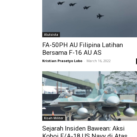
Alutsista
FA-50PH AU Filipina Latihan
Bersama F-16 AU AS
Kristian Prasetyo Lobo
-
March 16, 2022
Kisah Militer
Sejarah Insiden Bawean: Aksi
Koboi F/A-18 US Navy di Atas