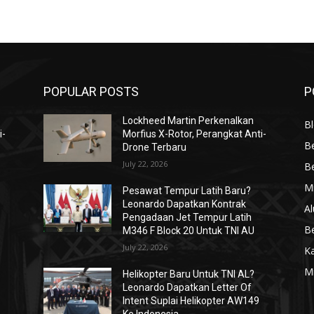
POPULAR POSTS
P
Lockheed Martin Perkenalkan
Bl
i-
Morfius X-Rotor, Perangkat Anti-
Be
Drone Terbaru
July 22, 2026
Be
Mi
Pesawat Tempur Latih Baru?
Leonardo Dapatkan Kontrak
Al
Pengadaan Jet Tempur Latih
Be
M346 F Block 20 Untuk TNI AU
July 22, 2026
K
Mi
Helikopter Baru Untuk TNI AL?
Leonardo Dapatkan Letter Of
Intent Suplai Helikopter AW149