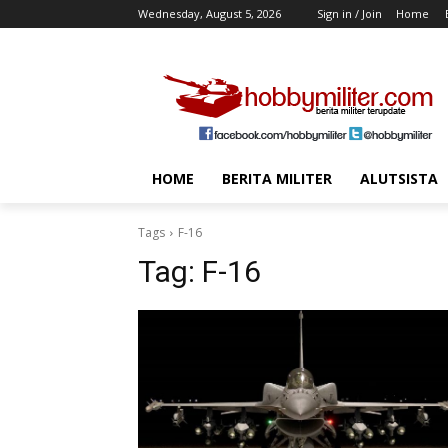
Wednesday, August 5, 2026
Sign in / Join
Home
HOME
BERITA MILITER
ALUTSISTA
Tags
F-16
Tag:
F-16