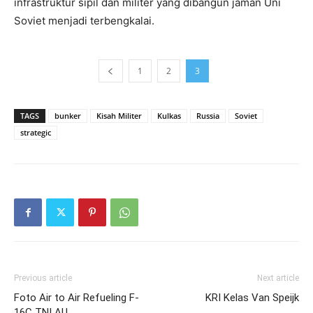
infrastruktur sipil dan militer yang dibangun jaman Uni
Soviet menjadi terbengkalai.
1
2
3
TAGS
bunker
Kisah Militer
Kulkas
Russia
Soviet
strategic
Previous article
Next article
Foto Air to Air Refueling F-
KRI Kelas Van Speijk
16C TNI AU