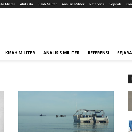
ita Militer
Alutsista
Kisah Militer
Analisis Militer
Referensi
Sejarah
Kont
KISAH MILITER
ANALISIS MILITER
REFERENSI
SEJAR