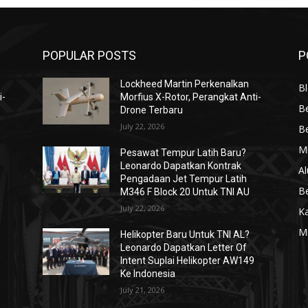
POPULAR POSTS
P
Lockheed Martin Perkenalkan
Bl
i-
Morfius X-Rotor, Perangkat Anti-
Be
Drone Terbaru
July 22, 2026
Be
Mi
Pesawat Tempur Latih Baru?
Leonardo Dapatkan Kontrak
Al
Pengadaan Jet Tempur Latih
Be
M346 F Block 20 Untuk TNI AU
July 22, 2026
K
Mi
Helikopter Baru Untuk TNI AL?
Leonardo Dapatkan Letter Of
Intent Suplai Helikopter AW149
Ke Indonesia
July 21, 2026