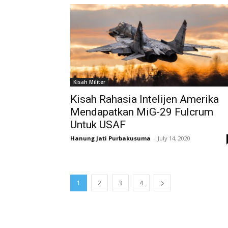
Kisah Militer
Kisah Rahasia Intelijen Amerika
Mendapatkan MiG-29 Fulcrum
Untuk USAF
Hanung Jati Purbakusuma
-
July 14, 2020
1
2
3
4