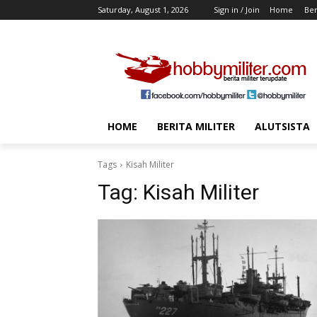
Saturday, August 1, 2026
Sign in / Join
Home
Ber
HOME
BERITA MILITER
ALUTSISTA
Tags
Kisah Militer
Tag:
Kisah Militer