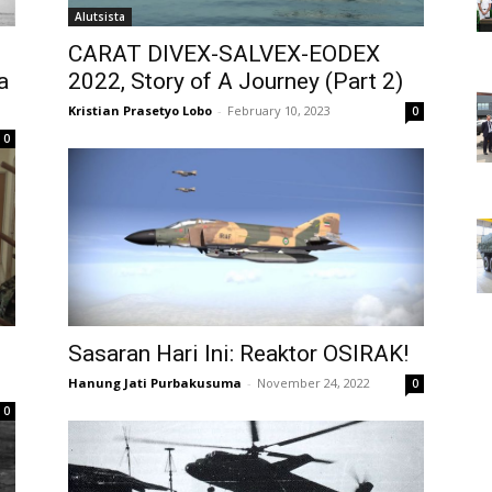
Alutsista
CARAT DIVEX-SALVEX-EODEX
a
2022, Story of A Journey (Part 2)
Kristian Prasetyo Lobo
-
February 10, 2023
0
0
Sasaran Hari Ini: Reaktor OSIRAK!
Hanung Jati Purbakusuma
-
November 24, 2022
0
0