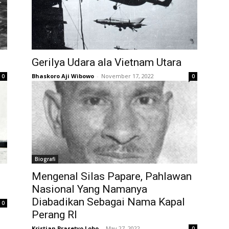
Gerilya Udara ala Vietnam Utara
Bhaskoro Aji Wibowo
-
November 17, 2022
0
0
Biografi
Mengenal Silas Papare, Pahlawan
Nasional Yang Namanya
Diabadikan Sebagai Nama Kapal
0
Perang RI
Kristian Prasetyo Lobo
-
May 27, 2022
0