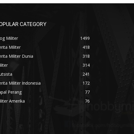
OPULAR CATEGORY
og Militer
1499
rita Militer
418
rita Militer Dunia
318
liter
314
utsista
241
rita Militer Indonesia
172
apal Perang
77
liter Amerika
76