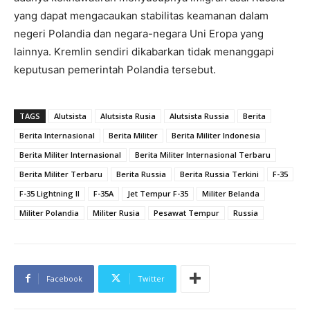
yang dapat mengacaukan stabilitas keamanan dalam
negeri Polandia dan negara-negara Uni Eropa yang
lainnya. Kremlin sendiri dikabarkan tidak menanggapi
keputusan pemerintah Polandia tersebut.
TAGS
Alutsista
Alutsista Rusia
Alutsista Russia
Berita
Berita Internasional
Berita Militer
Berita Militer Indonesia
Berita Militer Internasional
Berita Militer Internasional Terbaru
Berita Militer Terbaru
Berita Russia
Berita Russia Terkini
F-35
F-35 Lightning II
F-35A
Jet Tempur F-35
Militer Belanda
Militer Polandia
Militer Rusia
Pesawat Tempur
Russia
Facebook
Twitter