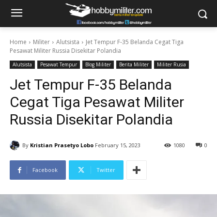
Home
Militer
Alutsista
Jet Tempur F-35 Belanda Cegat Tiga
Pesawat Militer Russia Disekitar Polandia
Alutsista
Pesawat Tempur
Blog Militer
Berita Militer
Militer Rusia
Jet Tempur F-35 Belanda
Cegat Tiga Pesawat Militer
Russia Disekitar Polandia
By
Kristian Prasetyo Lobo
February 15, 2023
1080
0
Facebook
Twitter