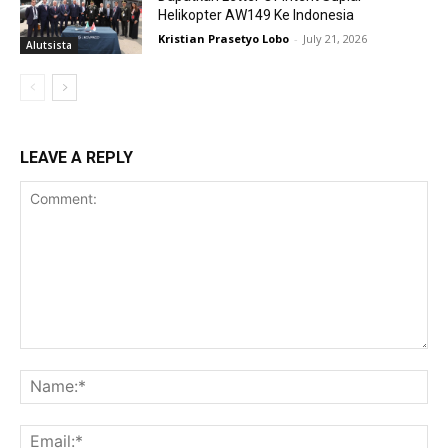
Helikopter AW149 Ke Indonesia
Kristian Prasetyo Lobo
-
July 21, 2026
Alutsista
LEAVE A REPLY
Comment:
Na
Ema