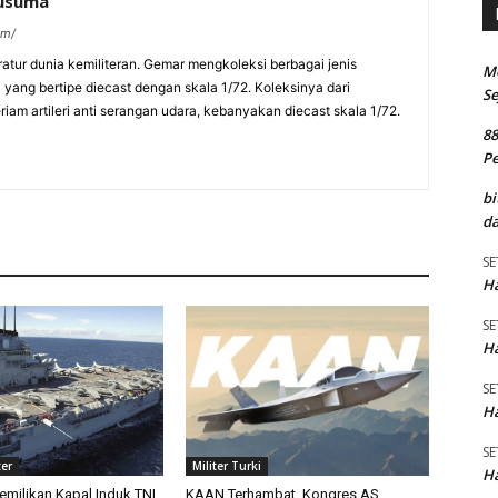
kusuma
om/
eratur dunia kemiliteran. Gemar mengkoleksi berbagai jenis
M
a yang bertipe diecast dengan skala 1/72. Koleksinya dari
Se
am artileri anti serangan udara, kebanyakan diecast skala 1/72.
8
P
bi
da
SE
Ha
SE
Ha
SE
Ha
SE
ter
Militer Turki
Ha
emilikan Kapal Induk TNI
KAAN Terhambat, Kongres AS