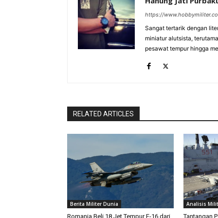
Hanung Jati Purba
https://www.hobbymiliter.c
Sangat tertarik dengan lit
miniatur alutsista, terutam
pesawat tempur hingga meri
RELATED ARTICLES
Berita Militer Dunia
Analisis Mili
Romania Beli 18 Jet Tempur F-16 dari
Tantangan P