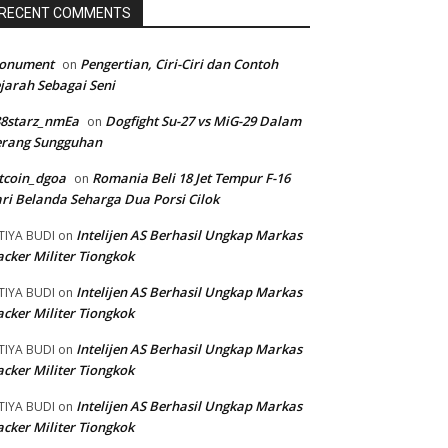
RECENT COMMENTS
onument
Pengertian, Ciri-Ciri dan Contoh
on
jarah Sebagai Seni
88starz_nmEa
Dogfight Su-27 vs MiG-29 Dalam
on
erang Sungguhan
tcoin_dgoa
Romania Beli 18 Jet Tempur F-16
on
ri Belanda Seharga Dua Porsi Cilok
Intelijen AS Berhasil Ungkap Markas
TIYA BUDI
on
cker Militer Tiongkok
Intelijen AS Berhasil Ungkap Markas
TIYA BUDI
on
cker Militer Tiongkok
Intelijen AS Berhasil Ungkap Markas
TIYA BUDI
on
cker Militer Tiongkok
Intelijen AS Berhasil Ungkap Markas
TIYA BUDI
on
cker Militer Tiongkok