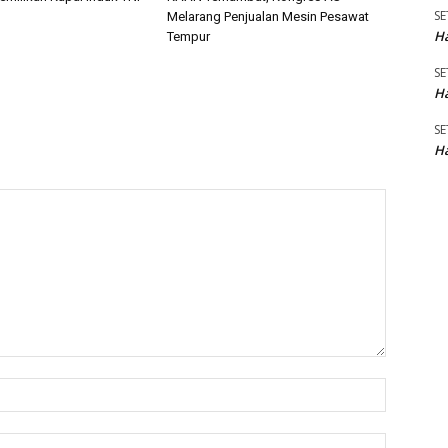
SE
Melarang Penjualan Mesin Pesawat
Ha
Tempur
SE
Ha
SE
Ha
Name:*
Email:*