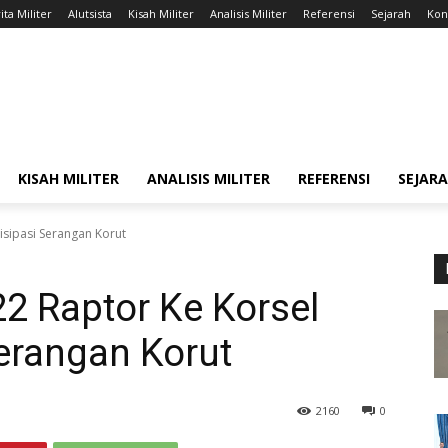
ita Militer
Alutsista
Kisah Militer
Analisis Militer
Referensi
Sejarah
Kont
KISAH MILITER
ANALISIS MILITER
REFERENSI
SEJAR
tisipasi Serangan Korut
22 Raptor Ke Korsel
erangan Korut
2160
0