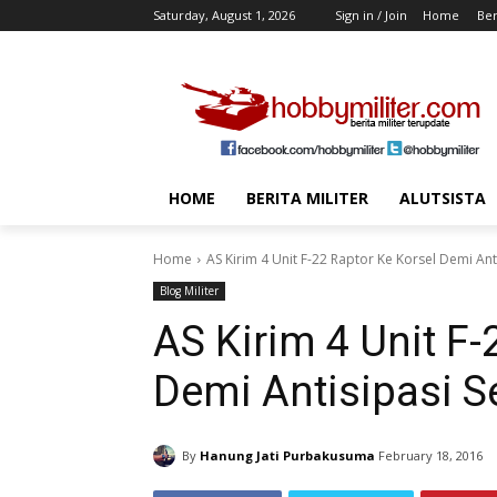
Saturday, August 1, 2026
Sign in / Join
Home
Ber
HOME
BERITA MILITER
ALUTSISTA
Home
AS Kirim 4 Unit F-22 Raptor Ke Korsel Demi An
Blog Militer
AS Kirim 4 Unit F-
Demi Antisipasi S
By
Hanung Jati Purbakusuma
February 18, 2016