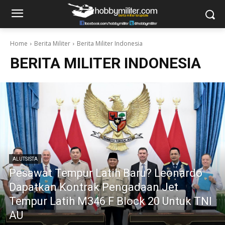
Home
Berita Militer
Berita Militer Indonesia
BERITA MILITER INDONESIA
ALUTSISTA
Pesawat Tempur Latih Baru? Leonardo
Dapatkan Kontrak Pengadaan Jet
Tempur Latih M346 F Block 20 Untuk TNI
AU