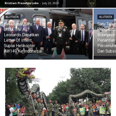
Kristian Prasetyo Lobo
-
July 22, 2026
ALUTSISTA
ALUTSISTA
Helikopter Baru
Satu Tahu
Untuk TNI AL?
Pengabdi
Leonardo Dapatkan
Brawijaya
Letter Of Intent
Penantian
Suplai Helikopter
Pemenuha
AW149 Ke Indonesia
Dan Subs