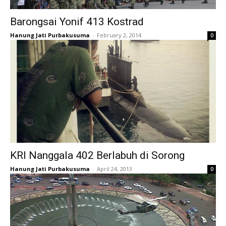
Barongsai Yonif 413 Kostrad
Hanung Jati Purbakusuma
-
February 2, 2014
0
KRI Nanggala 402 Berlabuh di Sorong
Hanung Jati Purbakusuma
-
April 24, 2013
0