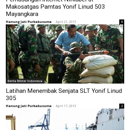
Makosatgas Pamtas Yonif Linud 503
Mayangkara
Hanung Jati Purbakusuma
-
April 21, 2013
0
Berita Militer Indonesia
Latihan Menembak Senjata SLT Yonif Linud
305
Hanung Jati Purbakusuma
-
April 17, 2013
2