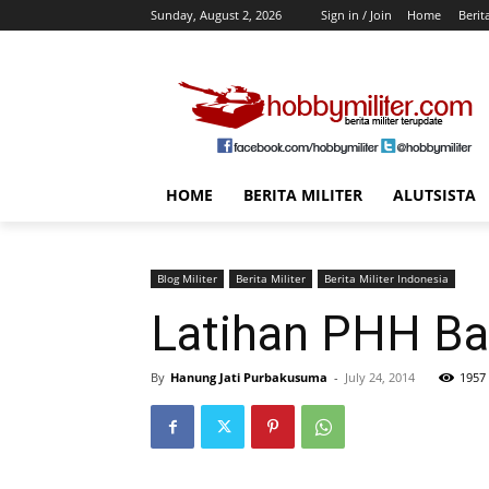
Sunday, August 2, 2026
Sign in / Join
Home
Berit
HOME
BERITA MILITER
ALUTSISTA
Blog Militer
Berita Militer
Berita Militer Indonesia
Latihan PHH B
By
Hanung Jati Purbakusuma
-
July 24, 2014
1957