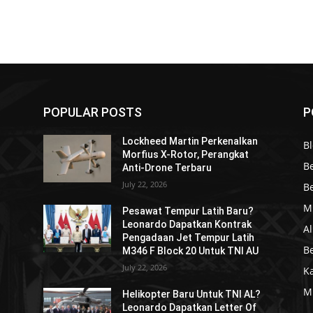
POPULAR POSTS
P
Lockheed Martin Perkenalkan
Bl
Morfius X-Rotor, Perangkat
Be
Anti-Drone Terbaru
July 22, 2026
Be
Mi
Pesawat Tempur Latih Baru?
Leonardo Dapatkan Kontrak
Al
Pengadaan Jet Tempur Latih
Be
M346 F Block 20 Untuk TNI AU
July 22, 2026
K
Mi
?
Helikopter Baru Untuk TNI AL?
Leonardo Dapatkan Letter Of