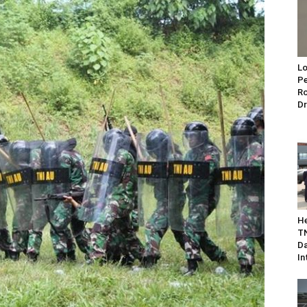
Lo
Pe
Ro
Dr
He
TN
Da
In