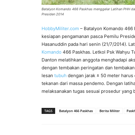
Batalyon Komando 466 Paskhas menggelar Latihan PHH dal
Presiden 2014
HobbyMiliter.com
– Batalyon Komando 466 
kesiapan pengamanan pasca Pemilu Preside
Hasanuddin pada hari senin (21/7/2014). L
Komando
466 Paskhas. Letkol Psk Wahyu Tu
Danton melatihkan anggota menghadapi aks
dengan tembakan peringatan dan tembakan
lesan
tubuh
dengan jarak ± 50 meter harus 
tekanan dari massa pendemo. Dengan latiha
melaksanakan tugas sesuai prosedur yang b
TAGS
Batalyon 466 Paskhas
Berita Militer
Pask