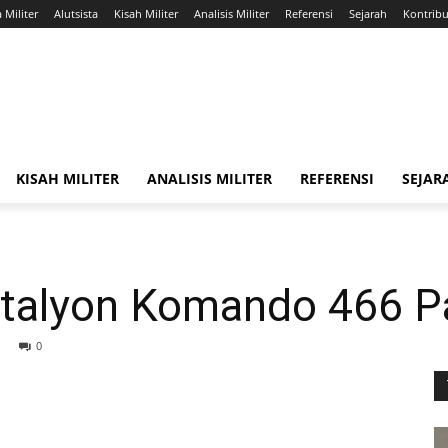
a Militer
Alutsista
Kisah Militer
Analisis Militer
Referensi
Sejarah
Kontribus
KISAH MILITER
ANALISIS MILITER
REFERENSI
SEJAR
atalyon Komando 466 P
0