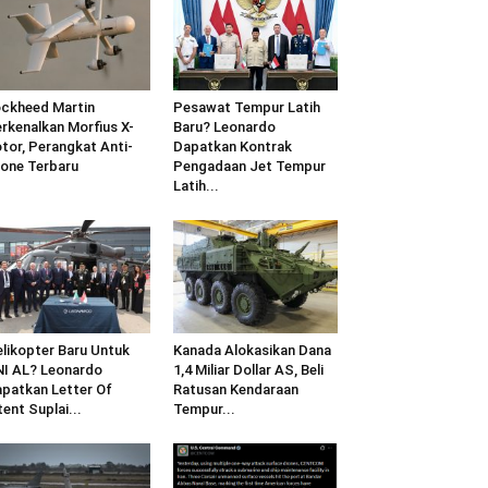
ckheed Martin
Pesawat Tempur Latih
rkenalkan Morfius X-
Baru? Leonardo
tor, Perangkat Anti-
Dapatkan Kontrak
one Terbaru
Pengadaan Jet Tempur
Latih...
likopter Baru Untuk
Kanada Alokasikan Dana
I AL? Leonardo
1,4 Miliar Dollar AS, Beli
patkan Letter Of
Ratusan Kendaraan
tent Suplai...
Tempur...