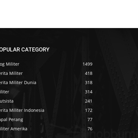
OPULAR CATEGORY
og Militer
1499
rita Militer
418
rita Militer Dunia
318
liter
314
utsista
241
rita Militer Indonesia
172
apal Perang
77
liter Amerika
76