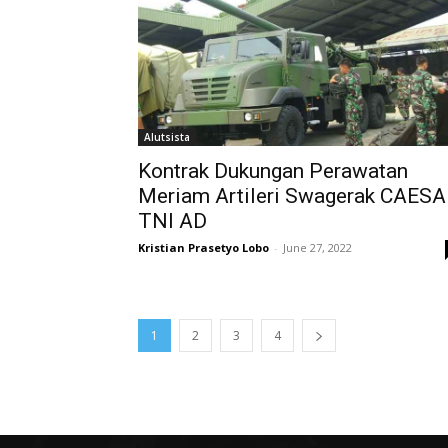
Alutsista
Kontrak Dukungan Perawatan
Meriam Artileri Swagerak CAES
TNI AD
Kristian Prasetyo Lobo
-
June 27, 2022
1
2
3
4