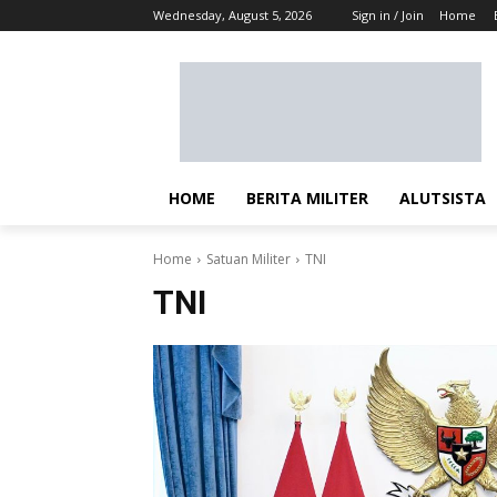
Wednesday, August 5, 2026
Sign in / Join
Home
HOME
BERITA MILITER
ALUTSISTA
Home
Satuan Militer
TNI
TNI