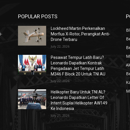
POPULAR POSTS
P
Lockheed Martin Perkenalkan
Bl
i-
Morfius X-Rotor, Perangkat Anti-
Be
Drone Terbaru
July 22, 2026
Be
Mi
Pesawat Tempur Latih Baru?
Leonardo Dapatkan Kontrak
Al
Pengadaan Jet Tempur Latih
Be
M346 F Block 20 Untuk TNI AU
July 22, 2026
K
Mi
Helikopter Baru Untuk TNI AL?
Leonardo Dapatkan Letter Of
Intent Suplai Helikopter AW149
Ke Indonesia
July 21, 2026