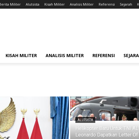
Berita Militer
Alutsista
Kisah Militer
Analisis Militer
Referensi
Sejarah
K
KISAH MILITER
ANALISIS MILITER
REFERENSI
SEJAR
ALUTSISTA
Helikopter Baru Untuk TNI AL
Leonardo Dapatkan Letter Of