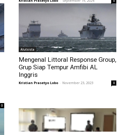
Kristian Prasetyo Lobo
-
September 19, 2024
0
Alutsista
Mengenal Littoral Response Group,
Grup Siap Tempur Amfibi AL
Inggris
Kristian Prasetyo Lobo
-
November 23, 2023
0
0