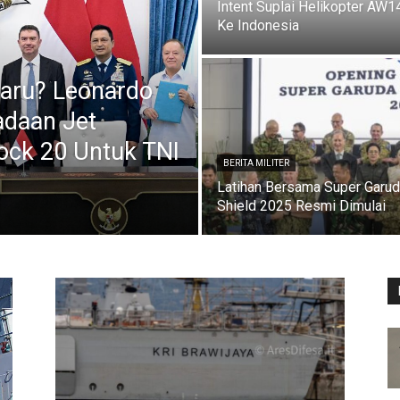
Intent Suplai Helikopter AW1
Ke Indonesia
aru? Leonardo
adaan Jet
ock 20 Untuk TNI
BERITA MILITER
Latihan Bersama Super Garu
Shield 2025 Resmi Dimulai