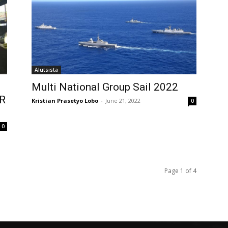
Alutsista
Multi National Group Sail 2022
AR
Kristian Prasetyo Lobo
-
June 21, 2022
0
0
Page 1 of 4