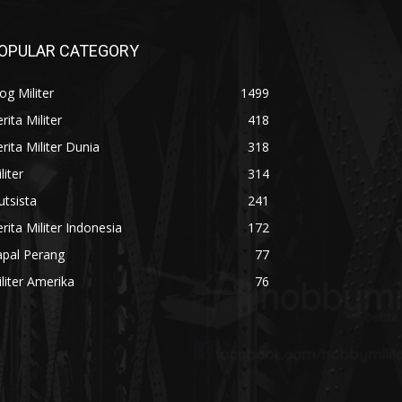
OPULAR CATEGORY
og Militer
1499
rita Militer
418
rita Militer Dunia
318
liter
314
utsista
241
rita Militer Indonesia
172
apal Perang
77
liter Amerika
76