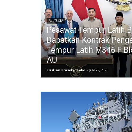
ALUTSISTA
Pesawat Tempur Latih B
Dapatkan Kontrak Peng
Tempur Latih M346 F Bl
AU
Kristian Prasetyo Lobo
-
July 22, 2026