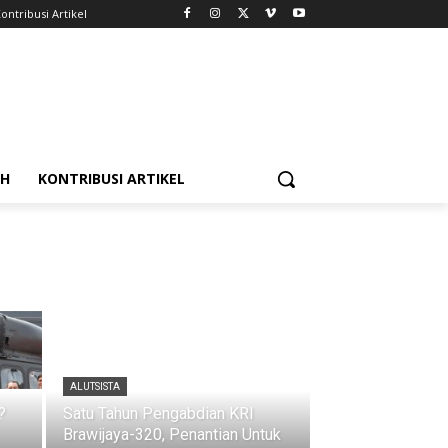
ontribusi Artikel
AH
KONTRIBUSI ARTIKEL
ALUTSISTA
?
Satu Tahun Pengabdian KRI
Brawijaya-320, Penantian Untuk