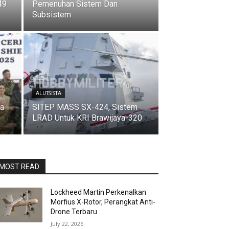
49
Pemenuhan Sistem Dan
Subsistem
ALUTSISTA
da
SITEP MASS SX-424, Sistem
LRAD Untuk KRI Brawijaya-320
MOST READ
Lockheed Martin Perkenalkan
Morfius X-Rotor, Perangkat Anti-
Drone Terbaru
July 22, 2026