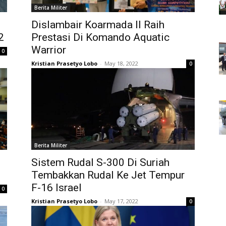
Berita Militer
Dislambair Koarmada II Raih
2
Prestasi Di Komando Aquatic
Warrior
0
Kristian Prasetyo Lobo
-
May 18, 2022
0
Berita Militer
Sistem Rudal S-300 Di Suriah
Tembakkan Rudal Ke Jet Tempur
F-16 Israel
0
Kristian Prasetyo Lobo
-
May 17, 2022
0