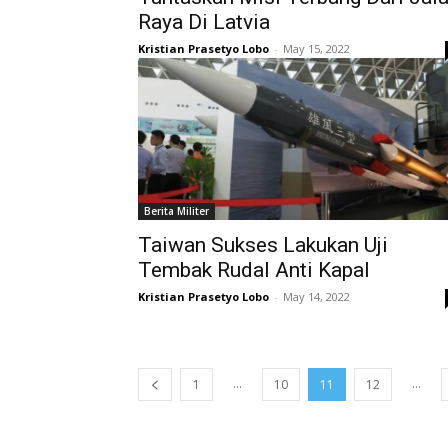
Raya Di Latvia
Kristian Prasetyo Lobo
-
May 15, 2022
Berita Militer
Taiwan Sukses Lakukan Uji
Tembak Rudal Anti Kapal
Kristian Prasetyo Lobo
-
May 14, 2022
...
...
1
10
11
12