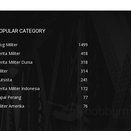
OPULAR CATEGORY
og Militer
1499
rita Militer
418
rita Militer Dunia
318
liter
314
utsista
241
rita Militer Indonesia
172
apal Perang
77
liter Amerika
76