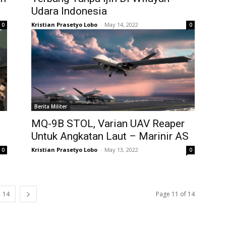
Udara Indonesia
Kristian Prasetyo Lobo
-
May 14, 2022
0
0
Berita Militer
MQ-9B STOL, Varian UAV Reaper
Untuk Angkatan Laut – Marinir AS
Kristian Prasetyo Lobo
-
May 13, 2022
0
0
14
Page 11 of 14