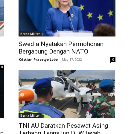
Berita Militer
Swedia Nyatakan Permohonan
Bergabung Dengan NATO
Kristian Prasetyo Lobo
-
May 17, 2022
0
0
Berita Militer
TNI AU Daratkan Pesawat Asing
an
Terbang Tanpa Ijin Di Wilayah