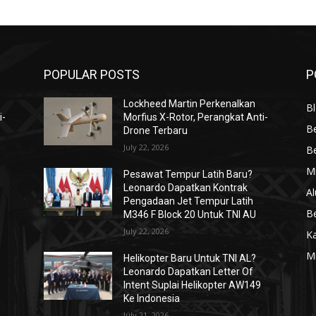
POPULAR POSTS
P
Lockheed Martin Perkenalkan
Bl
i-
Morfius X-Rotor, Perangkat Anti-
Be
Drone Terbaru
July 22, 2026
Be
Mi
Pesawat Tempur Latih Baru?
Leonardo Dapatkan Kontrak
Al
Pengadaan Jet Tempur Latih
Be
M346 F Block 20 Untuk TNI AU
July 22, 2026
K
Mi
Helikopter Baru Untuk TNI AL?
Leonardo Dapatkan Letter Of
Intent Suplai Helikopter AW149
Ke Indonesia
July 21, 2026