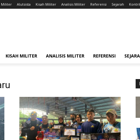
 Militer
Alutsista
Kisah Militer
Analisis Militer
Referensi
Sejarah
Kontri
KISAH MILITER
ANALISIS MILITER
REFERENSI
SEJAR
aru