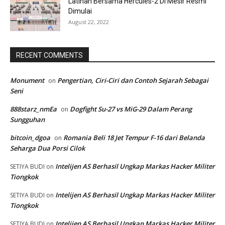
Latihan Bersama Hercules-2 Di Mesir Resmi
Dimulai
August 22, 2022
RECENT COMMENTS
Monument
Pengertian, Ciri-Ciri dan Contoh Sejarah Sebagai
on
Seni
888starz_nmEa
Dogfight Su-27 vs MiG-29 Dalam Perang
on
Sungguhan
bitcoin_dgoa
Romania Beli 18 Jet Tempur F-16 dari Belanda
on
Seharga Dua Porsi Cilok
Intelijen AS Berhasil Ungkap Markas Hacker Militer
SETIYA BUDI
on
Tiongkok
Intelijen AS Berhasil Ungkap Markas Hacker Militer
SETIYA BUDI
on
Tiongkok
Intelijen AS Berhasil Ungkap Markas Hacker Militer
SETIYA BUDI
on