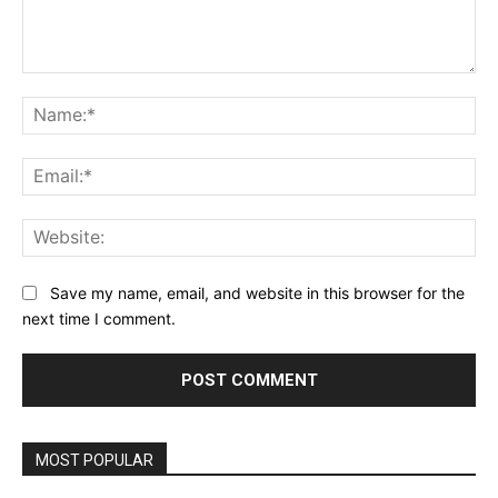
Comment:
Na
Ema
Web
Save my name, email, and website in this browser for the
next time I comment.
MOST POPULAR