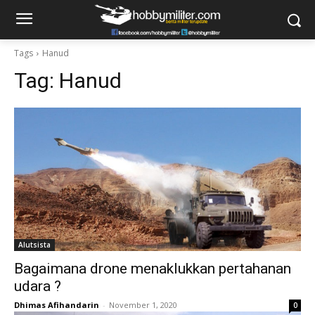
Tags
Hanud
Tag:
Hanud
Alutsista
Bagaimana drone menaklukkan pertahanan
udara ?
Dhimas Afihandarin
-
November 1, 2020
0