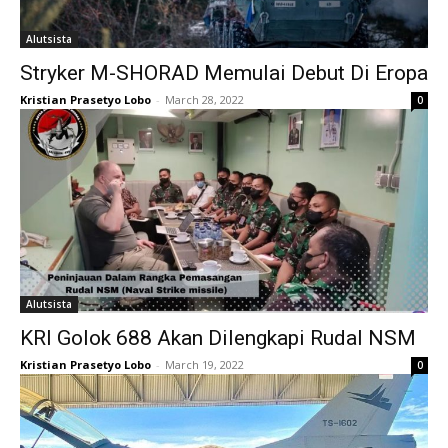
Alutsista
Stryker M-SHORAD Memulai Debut Di Eropa
Kristian Prasetyo Lobo
-
March 28, 2022
0
Alutsista
KRI Golok 688 Akan Dilengkapi Rudal NSM
Kristian Prasetyo Lobo
-
March 19, 2022
0