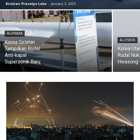
Kristian Prasetyo Lobo
-
January 3, 2025
ALUTSISTA
ALUTSISTA
Korea Selatan
Tampilkan Rudal
Korea Utar
Anti-kapal
Rudal Nukl
Supersonik Baru
Hwasong