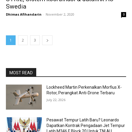
Swedia
Dhimas Afihandarin
-
November 2, 2020
0
1
2
3
MOST READ
Lockheed Martin Perkenalkan Morfius X-
Rotor, Perangkat Anti-Drone Terbaru
July 22, 2026
Pesawat Tempur Latih Baru? Leonardo
Dapatkan Kontrak Pengadaan Jet Tempur
Latih M346 F Block 20 Untuk TNI AU