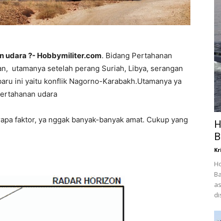
 udara ?- Hobbymiliter.com
. Bidang Pertahanan
an, utamanya setelah perang Suriah, Libya, serangan
-baru ini yaitu konflik Nagorno-Karabakh.Utamanya ya
ertahanan udara
erapa faktor, ya nggak banyak-banyak amat. Cukup yang
H
B
Kr
Ho
Ba
as
di