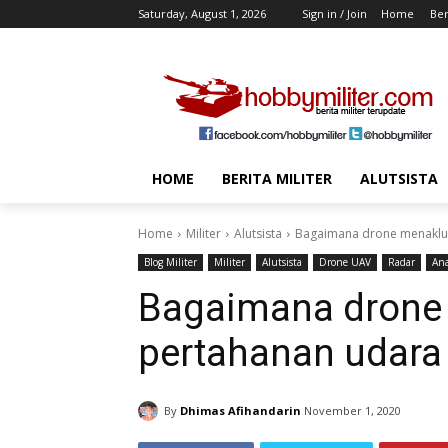
Saturday, August 1, 2026
Sign in / Join
Home
Ber
HOME
BERITA MILITER
ALUTSISTA
Home
Militer
Alutsista
Bagaimana drone menakluk
Blog Militer
Militer
Alutsista
Drone UAV
Radar
Ana
Bagaimana drone
pertahanan udara
By
Dhimas Afihandarin
November 1, 2020