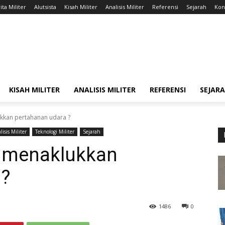
ita Militer
Alutsista
Kisah Militer
Analisis Militer
Referensi
Sejarah
Kont
KISAH MILITER
ANALISIS MILITER
REFERENSI
SEJAR
kan pertahanan udara ?
lisis Militer
Teknologi Militer
Sejarah
 menaklukkan
 ?
1486
0