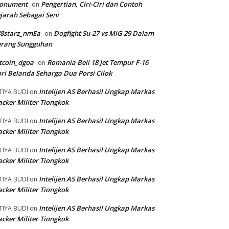
onument
Pengertian, Ciri-Ciri dan Contoh
on
jarah Sebagai Seni
88starz_nmEa
Dogfight Su-27 vs MiG-29 Dalam
on
erang Sungguhan
tcoin_dgoa
Romania Beli 18 Jet Tempur F-16
on
ri Belanda Seharga Dua Porsi Cilok
Intelijen AS Berhasil Ungkap Markas
TIYA BUDI
on
cker Militer Tiongkok
Intelijen AS Berhasil Ungkap Markas
TIYA BUDI
on
cker Militer Tiongkok
Intelijen AS Berhasil Ungkap Markas
TIYA BUDI
on
cker Militer Tiongkok
Intelijen AS Berhasil Ungkap Markas
TIYA BUDI
on
cker Militer Tiongkok
Intelijen AS Berhasil Ungkap Markas
TIYA BUDI
on
cker Militer Tiongkok