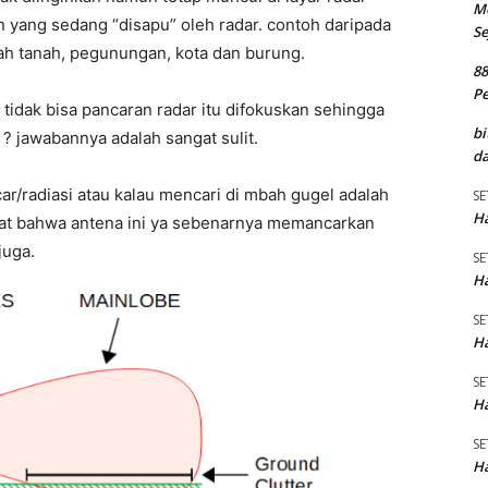
M
n yang sedang “disapu” oleh radar. contoh daripada
Se
alah tanah, pegunungan, kota dan burung.
8
P
h tidak bisa pancaran radar itu difokuskan sehingga
bi
t ? jawabannya adalah sangat sulit.
da
ar/radiasi atau kalau mencari di mbah gugel adalah
SE
Ha
ihat bahwa antena ini ya sebenarnya memancarkan
juga.
SE
Ha
SE
Ha
SE
Ha
SE
Ha