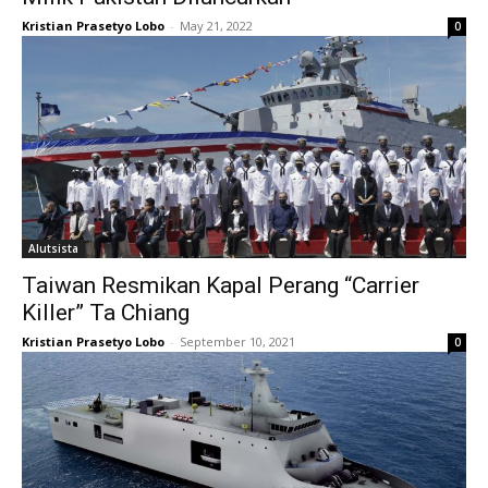
Kristian Prasetyo Lobo
-
May 21, 2022
0
Alutsista
Taiwan Resmikan Kapal Perang “Carrier
Killer” Ta Chiang
Kristian Prasetyo Lobo
-
September 10, 2021
0